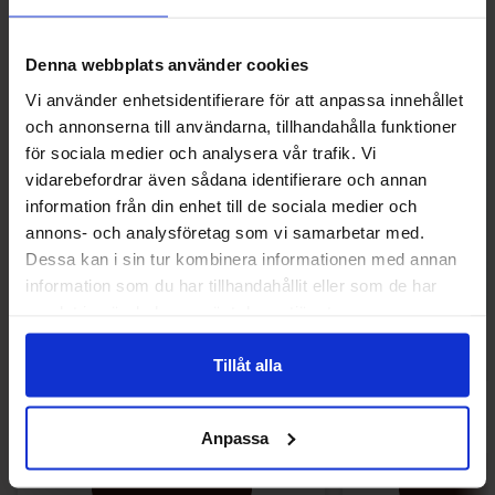
Andre kunne lide
Denna webbplats använder cookies
Vi använder enhetsidentifierare för att anpassa innehållet
och annonserna till användarna, tillhandahålla funktioner
för sociala medier och analysera vår trafik. Vi
vidarebefordrar även sådana identifierare och annan
information från din enhet till de sociala medier och
annons- och analysföretag som vi samarbetar med.
Dessa kan i sin tur kombinera informationen med annan
information som du har tillhandahållit eller som de har
samlat in när du har använt deras tjänster.
Tillåt alla
Matthijs Liquorice Monkeys Veggie 1kg
Bubs Dizzy Sk
99.90 kr
239.90
Anpassa
Køb
Kø