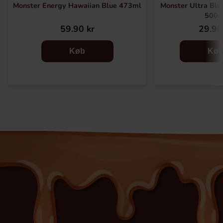
Monster Energy Hawaiian Blue 473ml
Monster Ultra Bla
500m
59.90 kr
29.90
Køb
Kø