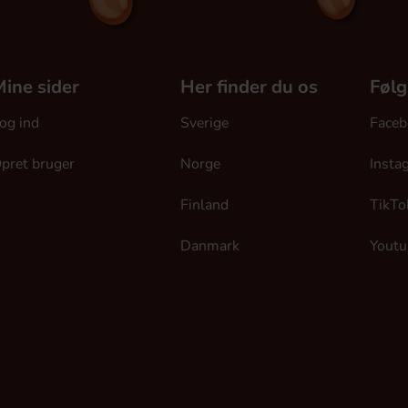
ine sider
Her finder du os
Følg
og ind
Sverige
Faceb
pret bruger
Norge
Insta
Finland
TikTo
Danmark
Youtu