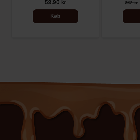
59.90 kr
267 kr
Køb