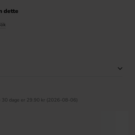
 dette
lik
ette produkt har ingen anmeldelser
te 30 dage er 29.90 kr (2026-08-06)