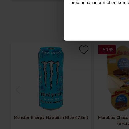
med annan information som du 
-51%
Monster Energy Hawaiian Blue 473ml
Marabou Choco
(BF:2