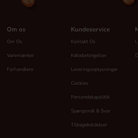
Om os
Kundeservice
M
Om Os
Kontakt Os
L
Varemærker
Købsbetingelser
O
Forhandlere
Leveringsoplysninger
Cookies
Persondatapolitik
Spørgsmål & Svar
Tilbagekaldelser