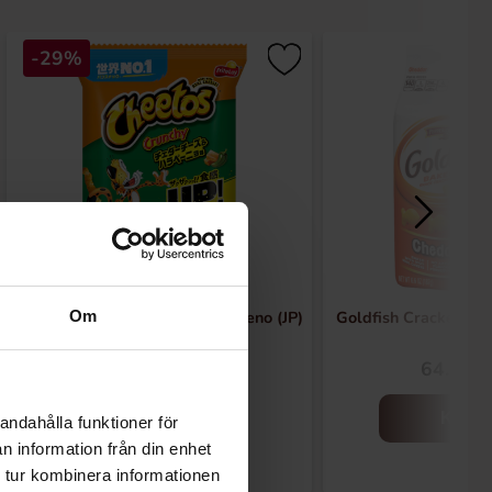
-29%
Cheetos Cheddar Cheese Jalapeno (JP)
Goldfish Crackers C
Om
70g
24.90 kr
64.90 k
34.90 kr
Køb
Køb
andahålla funktioner för
n information från din enhet
 tur kombinera informationen