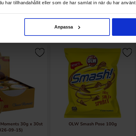
har tillhandahållit eller som de har samlat in när du har använt 
Sidst sete
Anpassa
 Moments 30g x 30st
OLW Smash Pose 100g
026-09-15)