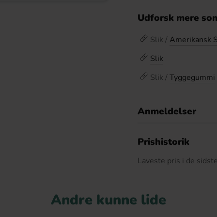
Udforsk mere som
Slik /
Amerikansk S
Slik
Slik /
Tyggegummi
Anmeldelser
D
Prishistorik
Laveste pris i de sids
Andre kunne lide