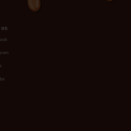
 os
ook
gram
k
be