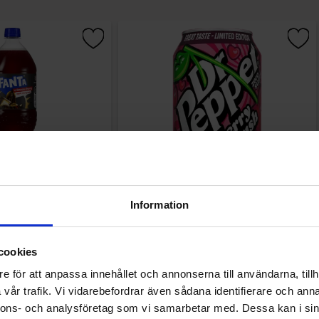
son Cherry 50cl
Dr Pepper Zero Cherry Crush 330ml
Information
.90 kr
17.90 kr
cookies
Køb
Køb
e för att anpassa innehållet och annonserna till användarna, tillh
vår trafik. Vi vidarebefordrar även sådana identifierare och anna
nnons- och analysföretag som vi samarbetar med. Dessa kan i sin