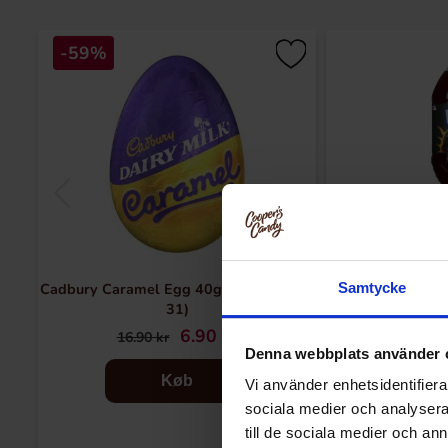
-59%
Cadbury Caramel Egg 40g(BF:2026-07-
Fanta Crim
Samtycke
31)
6.90 kr
24
16.90 kr
Denna webbplats använder 
Køb
Vi använder enhetsidentifierar
sociala medier och analysera 
till de sociala medier och a