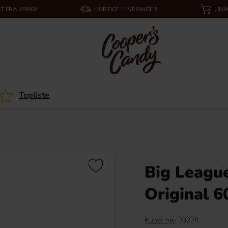
UNI
T FRA 499KR
HURTIGE LEVERINGER
Topliste
Big Leagu
Original 6
Kunst nej:
20228