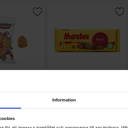
olored berries 1kg
Marabou Chokoladebar Dukat 100g
9.90 kr
22.90 kr
Information
Køb
Køb
cookies
e för att anpassa innehållet och annonserna till användarna, tillh