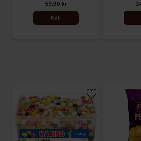
59.90 kr
34
Køb