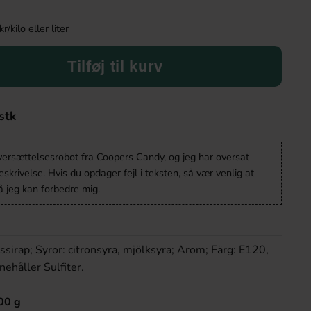
kilo eller liter
Tilføj til kurv
stk
oversættelsesrobot fra Coopers Candy, og jeg har oversat
krivelse. Hvis du opdager fejl i teksten, så vær venlig at
 jeg kan forbedre mig.
ssirap; Syror: citronsyra, mjölksyra; Arom; Färg: E120,
ehåller Sulfiter.
00 g