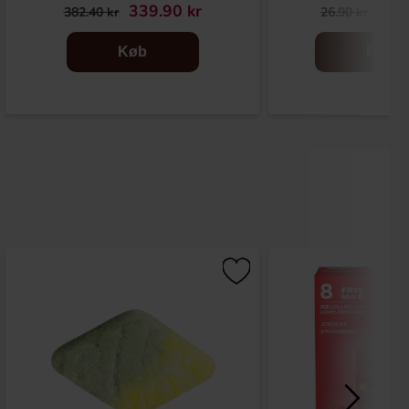
339.90 kr
19.
382.40 kr
26.90 kr
Køb
Køb