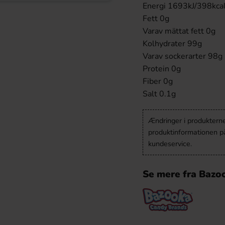
Energi 1693kJ/398kca
Fett 0g
Varav mättat fett 0g
Kolhydrater 99g
Varav sockerarter 98g
Protein 0g
Fiber 0g
Salt 0.1g
Ændringer i produkternes
produktinformationen p
kundeservice.
Se mere fra Bazo