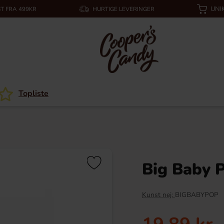
UNI
T FRA 499KR
HURTIGE LEVERINGER
Topliste
Big Baby P
Kunst nej:
BIGBABYPOP