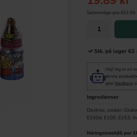
19.89 kr
Sammenlign pris 621.56 kr/
Stk. på lager 62 
Hej! Jeg er en 
denne produktbes
give
feedback
så
Ingredienser
Dextros; socker; Gluko
E150d, E100, E153. Inn
Näringsinnehåll per 1