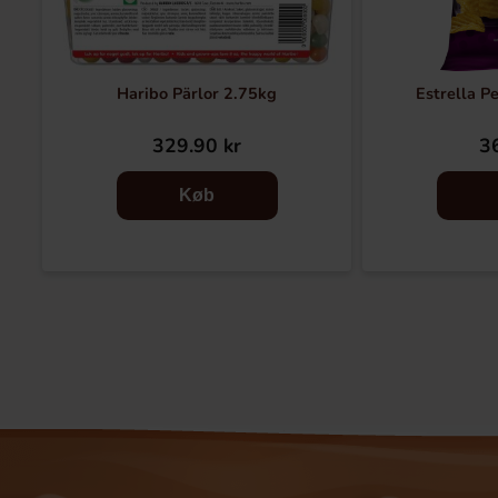
Haribo Pärlor 2.75kg
Estrella P
329.90 kr
36
Køb