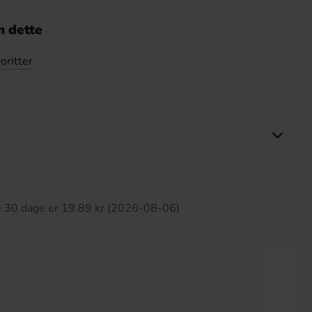
 dette
oritter
ette produkt har ingen anmeldelser
te 30 dage er 19.89 kr (2026-08-06)