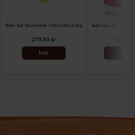
Bubs Sur Skumromb Tutti frutti 2.6kg
Sun Lolly Ice Lollies
520g
279.90 kr
49.90 k
Køb
Køb