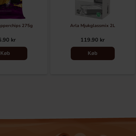
epperchips 275g
Arla Mjukglassmix 2L
.90 kr
119.90 kr
Køb
Køb