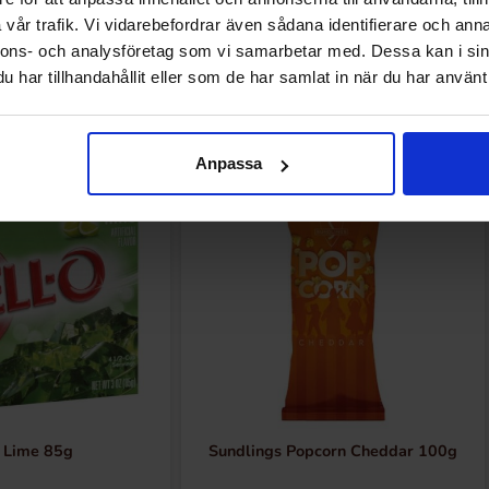
vår trafik. Vi vidarebefordrar även sådana identifierare och anna
nnons- och analysföretag som vi samarbetar med. Dessa kan i sin
har tillhandahållit eller som de har samlat in när du har använt 
Andre kunne lide
Anpassa
o Lime 85g
Sundlings Popcorn Cheddar 100g