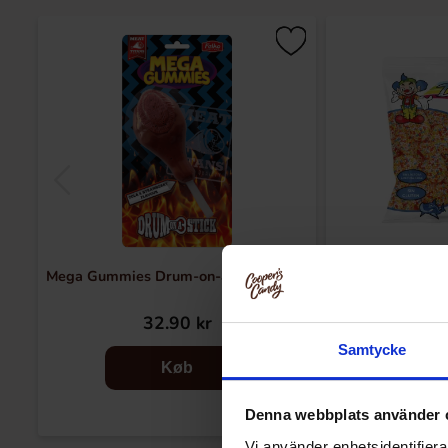
Mega Gummies Drum-on-a-Stick 120g
Dsito Multic
32.90 kr
10
Samtycke
Køb
Denna webbplats använder 
Vi använder enhetsidentifierar