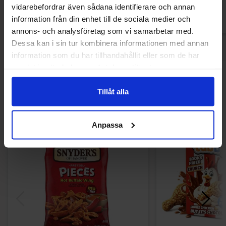
vidarebefordrar även sådana identifierare och annan
information från din enhet till de sociala medier och
annons- och analysföretag som vi samarbetar med.
Dessa kan i sin tur kombinera informationen med annan
information som du har tillhandahållit eller som de har
samlat in när du har använt deras tjänster.
Andre kunne lide
Tillåt alla
Anpassa
-32%