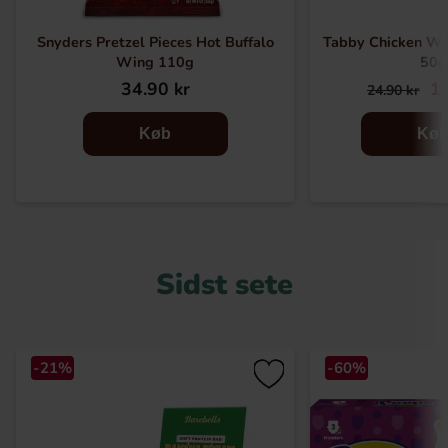
Snyders Pretzel Pieces Hot Buffalo
Tabby Chicken Wi
Wing 110g
50g
34.90 kr
16
24.90 kr
Køb
Kø
Sidst sete
-21%
-60%