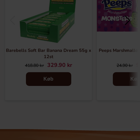
Barebells Soft Bar Banana Dream 55g x
Peeps Marshmallo
12st
329.90 kr
9
418.80 kr
24.90 kr
Køb
Kø