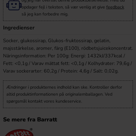
og jeg har oversat denne produktbeskrivelse. Hvis du
opdager fejl i teksten, så vær venlig at give
feedback
så jeg kan forbedre mig.
Ingredienser
Socker, glukossirap, Glukos-fruktossirap, gelatin,
majsstärkelse, aromer, färg (E100), rödbetsjuicekoncentrat.
Näringsinformation: Per 100g: Energi: 1432kJ/337kcal /
Fett: <0,1g / Varav mättat fett: <0,1g / Kolhydrater: 79,6g /
Varav sockerarter: 60,2g / Protein: 4,6g / Salt: 0,02g.
Ændringer i produkternes indhold kan ske. Kontroller derfor
altid produktinformationen på originalemballagen. Ved
spørgsmål kontakt vores kundeservice.
Se mere fra Barratt