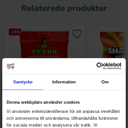
Relaterede produkter
-28%
Samtycke
Information
Om
Pedro Peach Rings 80g
Shades By Niko Trop
Denna webbplats använder cookies
Vi använder enhetsidentifierare för att anpassa innehållet
7.90 kr
29.90
10.90 kr
och annonserna till användarna, tillhandahålla funktioner
för sociala medier och analysera vår trafik. Vi
Køb
Kø