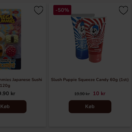
-50%
mies Japanese Sushi
Slush Puppie Squeeze Candy 60g (1st)
120g
.90 kr
10 kr
19.90 kr
Køb
Køb