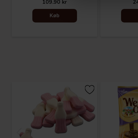
109.90 kr
24
Køb