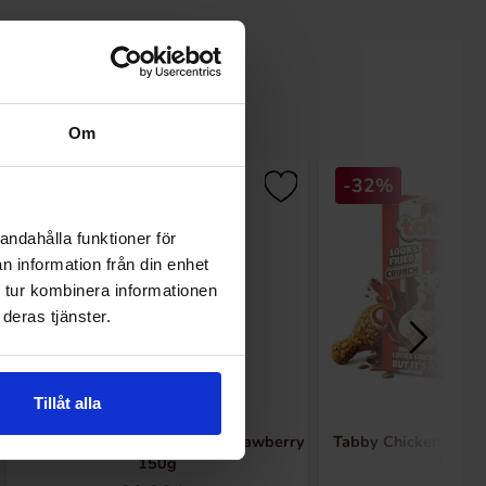
Om
-32%
andahålla funktioner för
n information från din enhet
 tur kombinera informationen
deras tjänster.
Tillåt alla
Shades By Niko Straight Up Strawberry
Tabby Chicken Wing
150g
50g