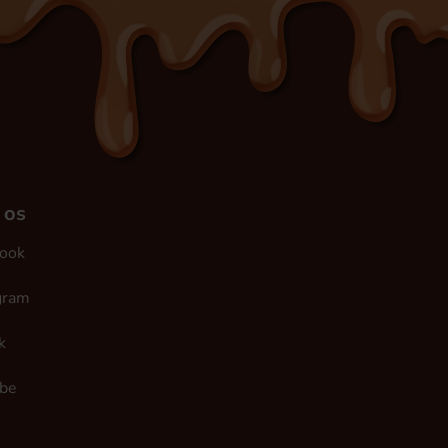
 os
ook
gram
k
be