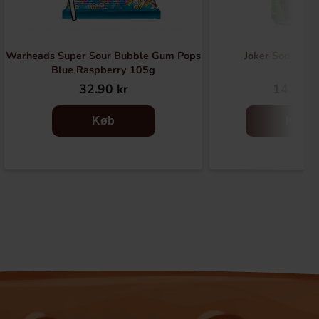
Warheads Super Sour Bubble Gum Pops
Joker Soda Dri
Blue Raspberry 105g
32.90 kr
14.90 k
Køb
Køb