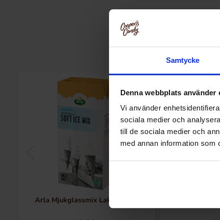
Samtycke
Denna webbplats använder 
Vi använder enhetsidentifierar
sociala medier och analysera 
till de sociala medier och a
med annan information som du 
Arla Mjukglassmix Laktosfri 2L
Barkleys Salmiak