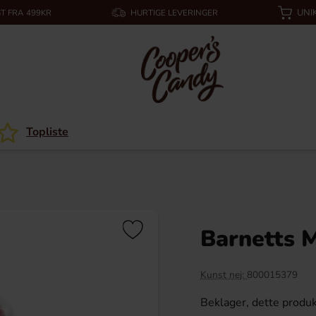
UNI
T FRA 499KR
HURTIGE LEVERINGER
Topliste
Barnetts 
Kunst nej:
800015379
Beklager, dette produk