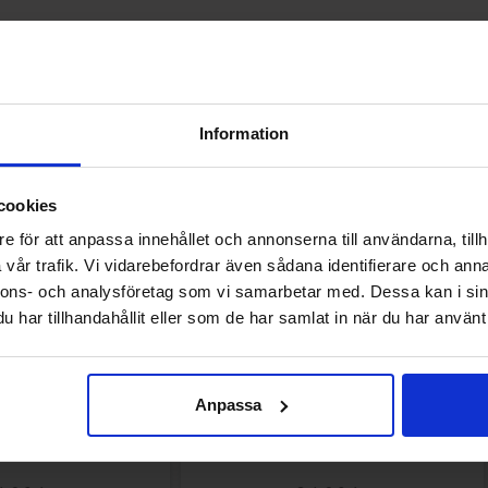
Andre kunne lide
Information
cookies
e för att anpassa innehållet och annonserna till användarna, tillh
vår trafik. Vi vidarebefordrar även sådana identifierare och anna
nnons- och analysföretag som vi samarbetar med. Dessa kan i sin
har tillhandahållit eller som de har samlat in när du har använt 
Anpassa
 Liquorice Pellets 20g
Toppie Wax Candy Bear Jordgubb 40g