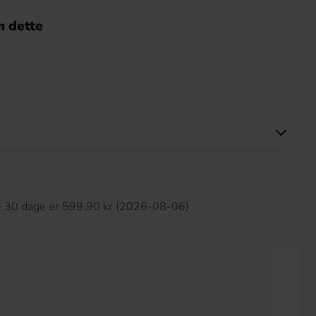
 dette
ette produkt har ingen anmeldelser
te 30 dage er 599.90 kr (2026-08-06)