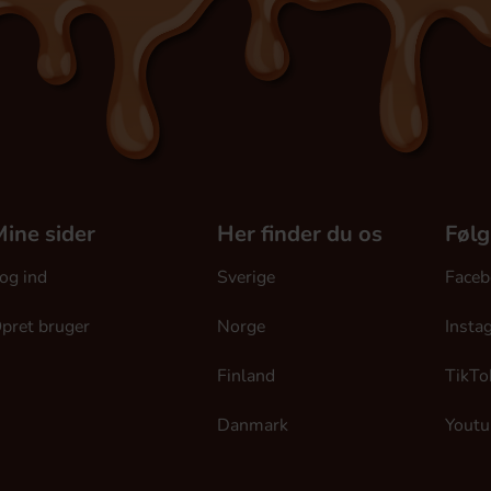
ine sider
Her finder du os
Følg
og ind
Sverige
Faceb
pret bruger
Norge
Insta
Finland
TikTo
Danmark
Youtu