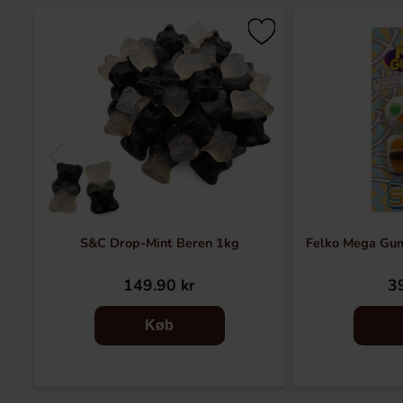
S&C Drop-Mint Beren 1kg
Felko Mega Gum
149.90 kr
39
Køb