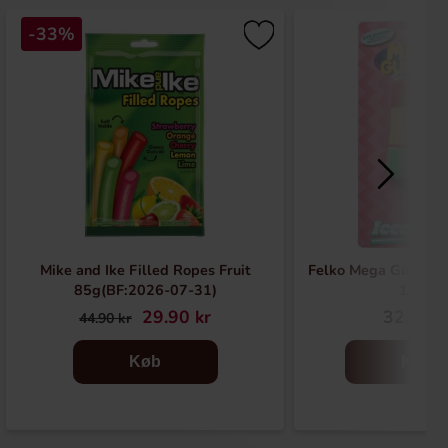
-33%
Mike and Ike Filled Ropes Fruit
Felko Mega Gummie
85g(BF:2026-07-31)
120g
29.90 kr
32.90 k
44.90 kr
Køb
Køb