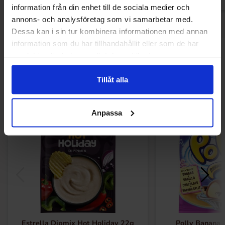
information från din enhet till de sociala medier och
annons- och analysföretag som vi samarbetar med.
Dessa kan i sin tur kombinera informationen med annan
information som du har tillhandahållit eller som de har
Andre kunne lide
samlat in när du har använt deras tjänster.
Tillåt alla
-18%
Anpassa
Estrella Dipmix Hot Holiday 22g
Polly Banana 