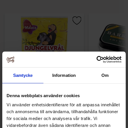
Samtycke
Information
Om
Malaco Djungelvrål 90g
Barkleys Liquorice 
16g
Denna webbplats använder cookies
9.90 kr
23.90
Vi använder enhetsidentifierare för att anpassa innehållet
och annonserna till användarna, tillhandahålla funktioner
Køb
Kø
för sociala medier och analysera vår trafik. Vi
vidarebefordrar även sådana identifierare och annan