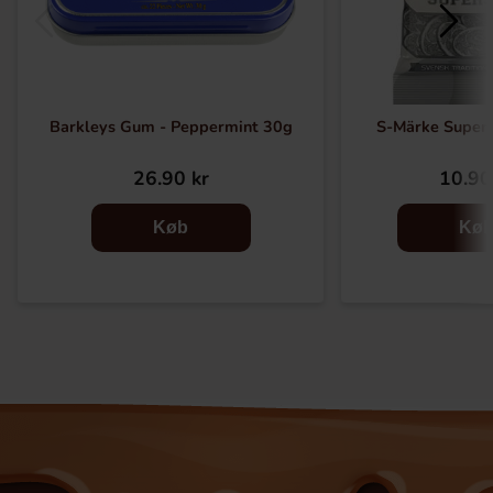
Barkleys Gum - Peppermint 30g
S-Märke Super
26.90 kr
10.90
Køb
Kø