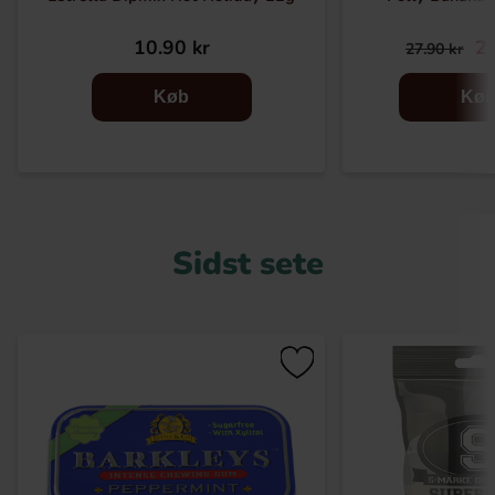
10.90 kr
22
27.90 kr
Køb
Kø
Sidst sete