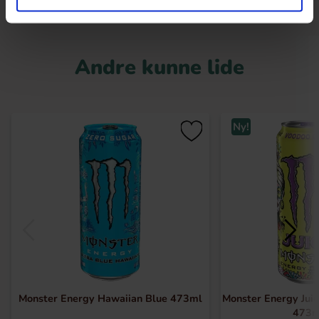
Andre kunne lide
Ny!
Monster Energy Hawaiian Blue 473ml
Monster Energy Jui
473m