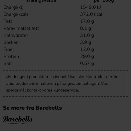
Näringsvärde
per 100g
Energi(kJ)
1549.0 kJ
Energi(kcal)
372.0 kcal
Fett
17.0 g
Varav mättat fett
8.1 g
Kolhydrater
31.0 g
Socker
3.9 g
Fiber
12.0 g
Protein
29.0 g
Salt
0.57 g
Ændringer i produkternes indhold kan ske. Kontroller derfor
altid produktinformationen på originalemballagen. Ved
spørgsmål kontakt vores kundeservice.
Se mere fra Barebells