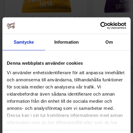
Spuds Craft Cooked Chips Sweet & Chili
Spuds Craft Cooked
Salsa 145g
Bruschett
19.90 kr
19.90
Samtycke
Information
Om
Køb
Kø
Denna webbplats använder cookies
Vi använder enhetsidentifierare för att anpassa innehållet
och annonserna till användarna, tillhandahålla funktioner
för sociala medier och analysera vår trafik. Vi
Andre kunne lide
vidarebefordrar även sådana identifierare och annan
information från din enhet till de sociala medier och
annons- och analysföretag som vi samarbetar med.
Dessa kan i sin tur kombinera informationen med annan
information som du har tillhandahållit eller som de har
samlat in när du har använt deras tjänster.