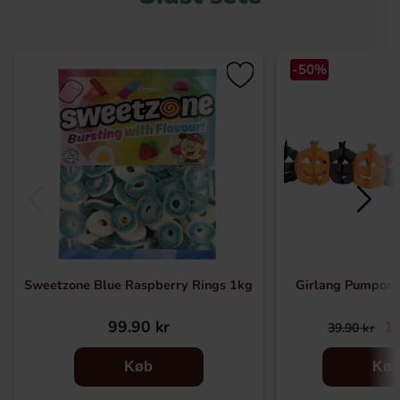
-50%
Sweetzone Blue Raspberry Rings 1kg
Girlang Pumpor 
99.90 kr
19
39.90 kr
Køb
Kø