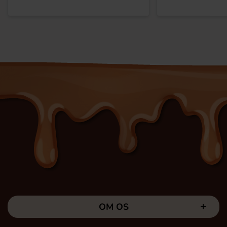
OM OS