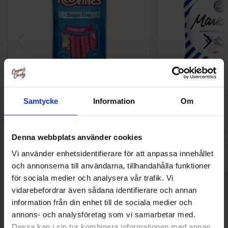
Red Vines Strawberry Sugar Free 141g
Marianne Tof
Samtycke
Information
Om
54.90 kr
36.90
Køb
Kø
Denna webbplats använder cookies
Vi använder enhetsidentifierare för att anpassa innehållet
och annonserna till användarna, tillhandahålla funktioner
för sociala medier och analysera vår trafik. Vi
vidarebefordrar även sådana identifierare och annan
information från din enhet till de sociala medier och
annons- och analysföretag som vi samarbetar med.
Andre kunne lide
Dessa kan i sin tur kombinera informationen med annan