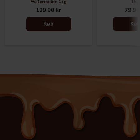
Watermelon 1kg
1kg
129.90 kr
79.90
Køb
Kø