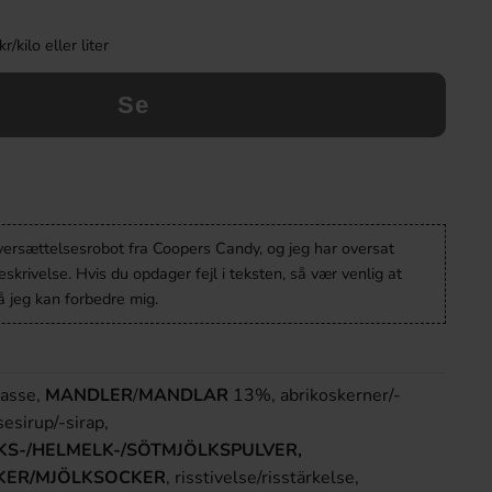
kilo eller liter
Se
oversættelsesrobot fra Coopers Candy, og jeg har oversat
krivelse. Hvis du opdager fejl i teksten, så vær venlig at
 jeg kan forbedre mig.
masse,
MANDLER
/
MANDLAR
13%, abrikoskerner/-
sesirup/-sirap,
S-/HELMELK-/SÖTMJÖLKSPULVER,
KER/MJÖLKSOCKER
, risstivelse/risstärkelse,