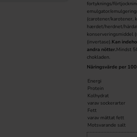
fortyknings/förtjockn
emulgator/emulgeringsm
(carotener/karotener, 
hærdet/herdnet/härdat 
konserveringsmiddel (
(invertase).
Kan indeho
andra nötter.
Mindst 5
chokladen.
Näringsvärde per 10
Energi
Protein
Kolhydrat
varav sockerarter
Fett
varav mättat fett
Motsvarande salt