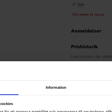
Slik
Vis mere
(1 mere)
Anmeldelser
D
Prishistorik
Laveste pris i de sids
Relaterede produkter
Information
-26%
cookies
e för att anpassa innehållet och annonserna till användarna, tillh