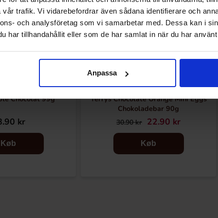
vår trafik. Vi vidarebefordrar även sådana identifierare och anna
nnons- och analysföretag som vi samarbetar med. Dessa kan i sin
har tillhandahållit eller som de har samlat in när du har använt 
Anpassa
ble Chocolat 99g
Terrys Chocolate Orange Mini Eggs
Chokoladebar 90g
.90 kr
22.90 kr
30.90 kr
Køb
Køb