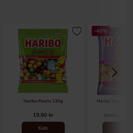
-40%
Haribo Pearls 120g
Haribo Happy Chi
19.90 kr
14.
24.90 kr
Køb
Køb