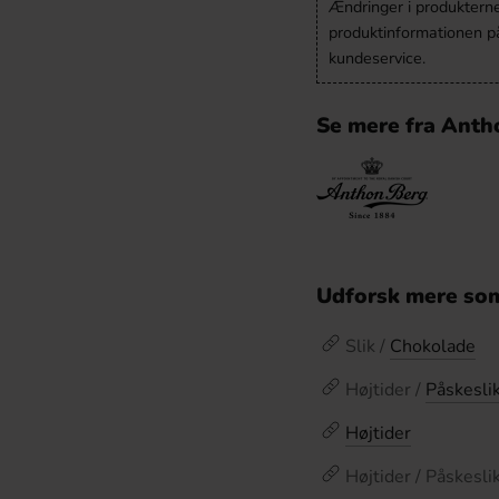
Ændringer i produkternes
produktinformationen p
kundeservice.
Se mere fra Anth
Udforsk mere som
Slik /
Chokolade
Højtider /
Påskesli
Højtider
Højtider / Påskesli