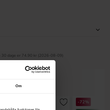
ette produkt har ingen anmeldelser
te 30 dage er 74.90 kr (2026-08-09)
Om
-37%
-72%
andahålla funktioner för