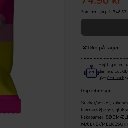
74.90 kr
Sammenlign pris 348.37 kr/
Ikke på lager
Hej! Jeg er en 
denne produktbes
give
feedback
så
Ingredienser
Sukker/socker, kakao
kjerner/-kjärnor, gluko
kakaosmør,
SØDMÆLK
MÆLKE-/MELKESUK