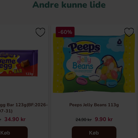
Andre kunne lide
-60%
gg Bar 123g(BF:2026-
Peeps Jelly Beans 113g
07-31)
34.90 kr
9.90 kr
r
24.90 kr
Køb
Køb