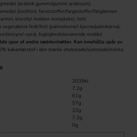
ingmedel (arabisk gummi/gummi arabicum),
edel (lecithin), farvestoffer/fargestoffer/färgämnen
karmin, klorofyl-kobber-kompleks), helt
vegetabilsk fedt/fett (palmekerne/-kjerne/palmkärna),
sorbinsyre/-syra), fugtighedsbevarende middel
lde spor af andre nødder/nøtter. Kan innehålla spår av
0% kakaotørstof i den mørke chokolade/sjokolade/mörka
0g
2039kJ
7.2g
61g
57g
22g
7.3g
0g