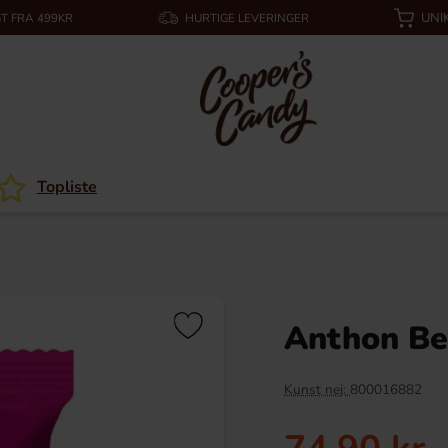
UNI
T FRA 499KR
HURTIGE LEVERINGER
Topliste
Anthon Be
Kunst nej:
800016882