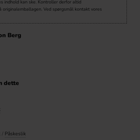
 indhold kan ske. Kontroller derfor altid
å originalemballagen. Ved spørgsmål kontakt vores
on Berg
 dette
k
k /
Påskeslik