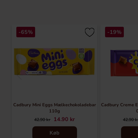
-65%
-19%
Cadbury Mini Eggs Mælkechokoladebar
Cadbury Creme E
110g
14.90 kr
42.90 kr
42.90 k
Køb