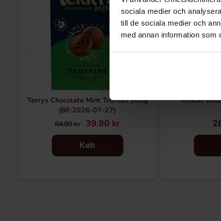
sociala medier och analysera 
till de sociala medier och a
med annan information som du 
Terrys Chocolate Mint Truffles 200g
KitKat Dou
(BF:2026-07-27)
39.90 kr
28
84.90 kr
Køb