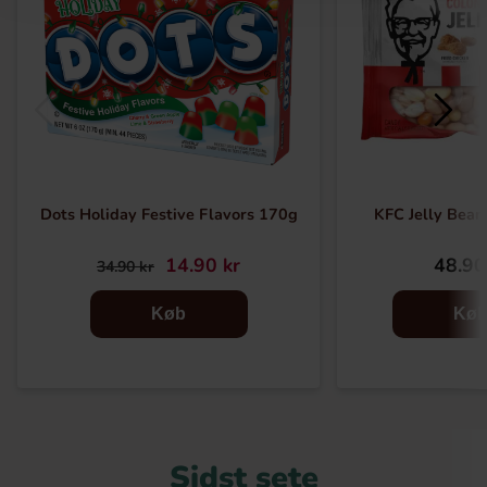
Dots Holiday Festive Flavors 170g
KFC Jelly Bean
14.90 kr
48.90
34.90 kr
Køb
Kø
Sidst sete