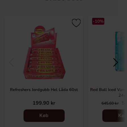
-10%
Refreshers Jordgubb Hel Låda 60st
Red Bull Iced Vanil
24s
199.90 kr
57
645.60 kr
Køb
Kø