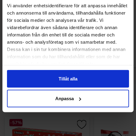
Vi använder enhetsidentifierare för att anpassa innehållet
och annonserna till användarna, tillhandahålla funktioner
Zaini Mjölkchokladägg med
Zaini Chokl
för sociala medier och analysera vår trafik. Vi
hasselnötsfyllning 125g
hasselnötsfyl
vidarebefordrar även sådana identifierare och annan
44.90 kr
44.90
information från din enhet till de sociala medier och
annons- och analysföretag som vi samarbetar med.
Køb
Kø
Dessa kan i sin tur kombinera informationen med annan
information som du har tillhandahållit eller som de har
samlat in när du har använt deras tjänster.
Tillåt alla
Andre kunne lide
Anpassa
-57%