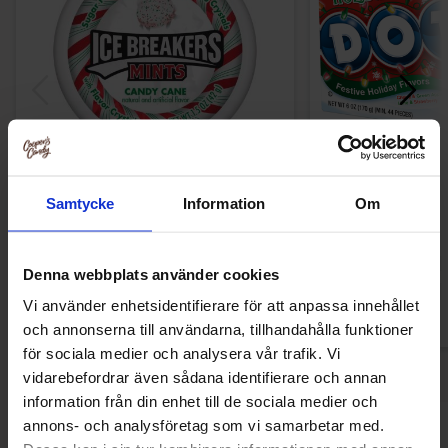
Icebreakers Candy Cane 42g
Dots Holiday Festi
Samtycke
Information
Om
22.90 kr
14
42.90 kr
34.90 kr
Denna webbplats använder cookies
Køb
Kø
Vi använder enhetsidentifierare för att anpassa innehållet
och annonserna till användarna, tillhandahålla funktioner
för sociala medier och analysera vår trafik. Vi
vidarebefordrar även sådana identifierare och annan
information från din enhet till de sociala medier och
annons- och analysföretag som vi samarbetar med.
Andre kunne lide