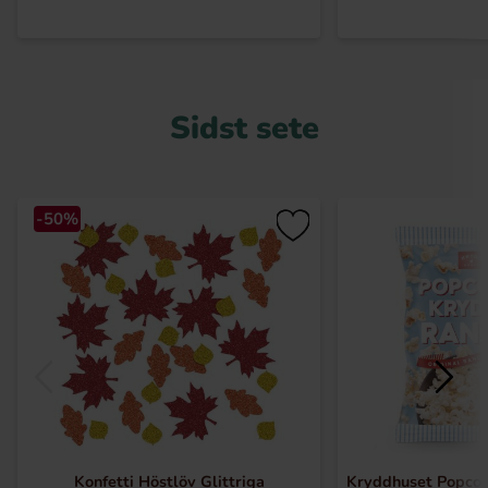
Sidst sete
-50%
Konfetti Höstlöv Glittriga
Kryddhuset Popco