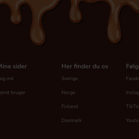
ine sider
Her finder du os
Følg
og ind
Sverige
Faceb
pret bruger
Norge
Insta
Finland
TikTo
Danmark
Youtu