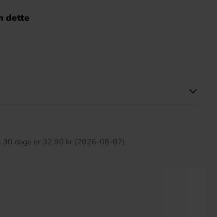
 dette
ette produkt har ingen anmeldelser
te 30 dage er 32.90 kr (2026-08-07)