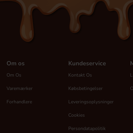
Om os
Kundeservice
M
Om Os
Kontakt Os
L
Varemærker
Købsbetingelser
O
Forhandlere
Leveringsoplysninger
Cookies
Persondatapolitik