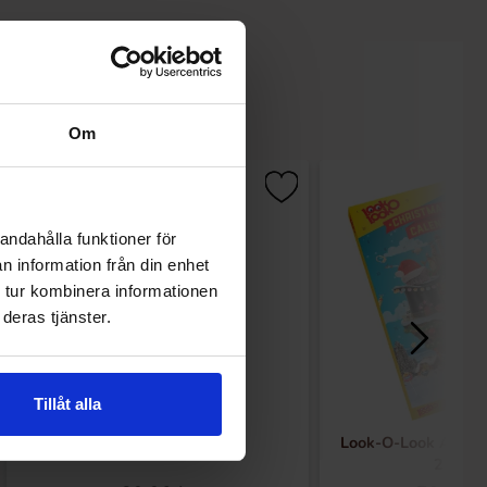
Om
andahålla funktioner för
n information från din enhet
 tur kombinera informationen
deras tjänster.
Tillåt alla
Marabou Twist 300g
Look-O-Look Adven
210g