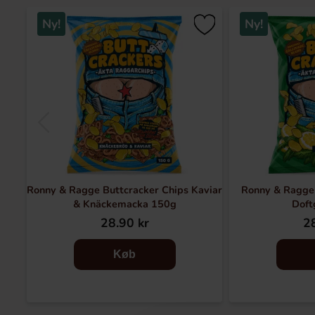
Ny!
Ny!
Ronny & Ragge Buttcracker Chips Kaviar
Ronny & Ragge 
& Knäckemacka 150g
Doft
28.90 kr
28
Køb