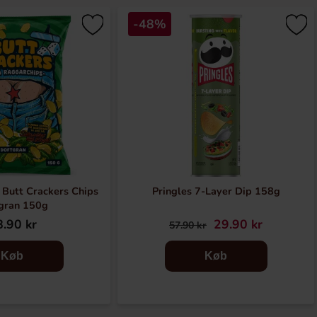
-48%
Butt Crackers Chips
Pringles 7-Layer Dip 158g
gran 150g
.90 kr
29.90 kr
57.90 kr
Køb
Køb