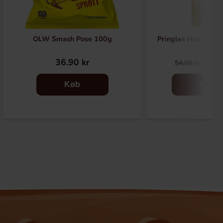
OLW Smash Pose 100g
Pringles Honey Mu
36.90 kr
29.
54.90 kr
Køb
Køb