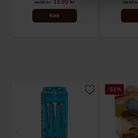
19.90 kr
44.90 kr
34.90 k
Køb
-51%