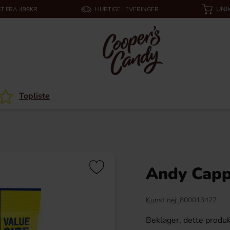
UNI
T FRA 499KR
HURTIGE LEVERINGER
Topliste
Andy Capps
Kunst nej:
800013427
Beklager, dette produk