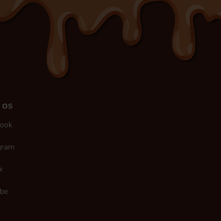
 os
ook
gram
k
be