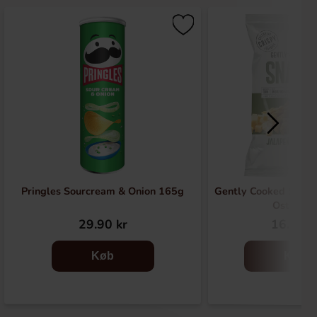
Pringles Sourcream & Onion 165g
Gently Cooked Snack
Ost 125
29.90 kr
16.90 k
Køb
Køb