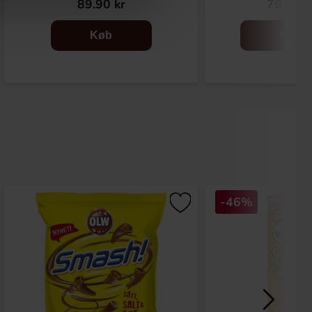
89.90 kr
79.90 k
Køb
Køb
-46%