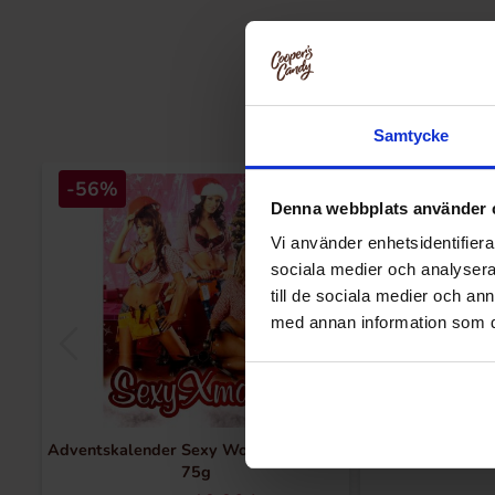
Samtycke
-56%
-57%
Denna webbplats använder 
Vi använder enhetsidentifierar
sociala medier och analysera 
till de sociala medier och a
med annan information som du 
Adventskalender Sexy Women at Work
Dots Holiday F
75g