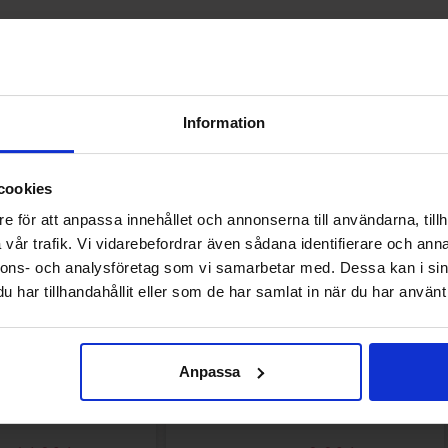
Andre kunne lide
Information
-72%
cookies
e för att anpassa innehållet och annonserna till användarna, tillh
vår trafik. Vi vidarebefordrar även sådana identifierare och anna
nnons- och analysföretag som vi samarbetar med. Dessa kan i sin
har tillhandahållit eller som de har samlat in när du har använt 
Anpassa
estive Flavors 170g
Dots Lumps of Coal 170g