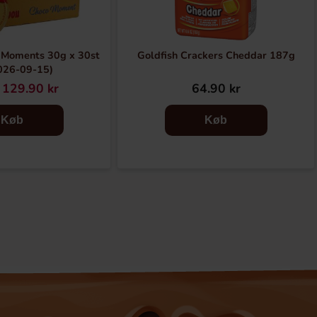
 Moments 30g x 30st
Goldfish Crackers Cheddar 187g
026-09-15)
129.90 kr
64.90 kr
Køb
Køb