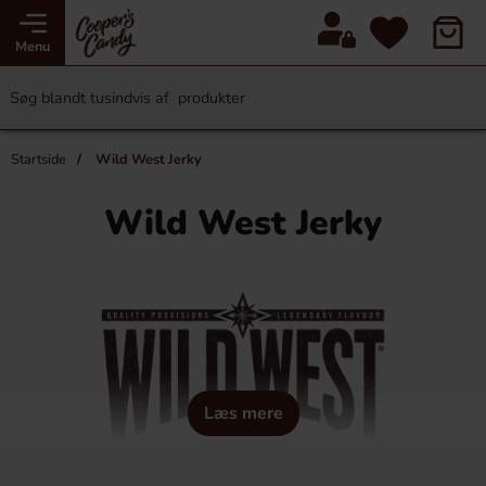
Menu
Startside
Wild West Jerky
Wild West Jerky
Læs mere
HTML-strukturen Ã¤ndras inte vid Ã¶versÃ¤ttning