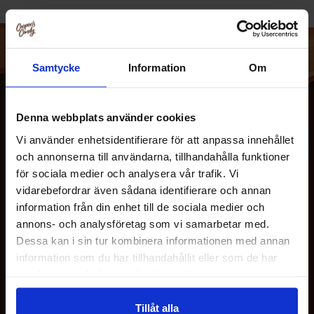
eftersom den inte innehÃ¥ller nÃ¥gon text som behÃ¶ver
Ã¶versÃ¤ttas.
Samtycke
Information
Om
Denna webbplats använder cookies
Vi använder enhetsidentifierare för att anpassa innehållet
och annonserna till användarna, tillhandahålla funktioner
för sociala medier och analysera vår trafik. Vi
vidarebefordrar även sådana identifierare och annan
information från din enhet till de sociala medier och
OM OS
annons- och analysföretag som vi samarbetar med.
Dessa kan i sin tur kombinera informationen med annan
information som du har tillhandahållit eller som de har
KUNDESERVICE
samlat in när du har använt deras tjänster.
Tillåt alla
MINE SIDER