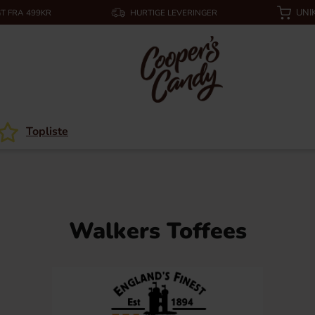
UNI
T FRA 499KR
HURTIGE LEVERINGER
Topliste
Walkers Toffees