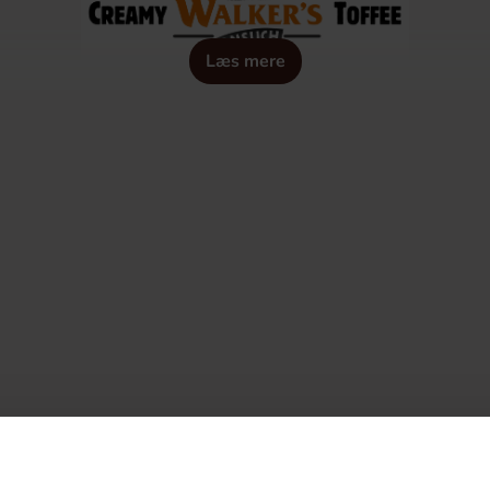
Læs mere
ottemager, og hans sÃ¸ster Florence, der tjente lokalbefolkni
lave karamel i slutningen af 1800-tallet og udviklede sin egen
en sådan succes, at han åbnede en lille fabrik for at imødek
karamel.
erfekte toffee-opskrift i 1890'erne, vidste han nok ikke helt
landt mennesker over hele verden, og virksomheden han byggede
te han en unik karamelopskrift, som de fortsætter med at bru
 for Walker's toffees virksomhed.