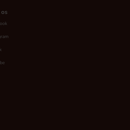
 os
ook
gram
k
be