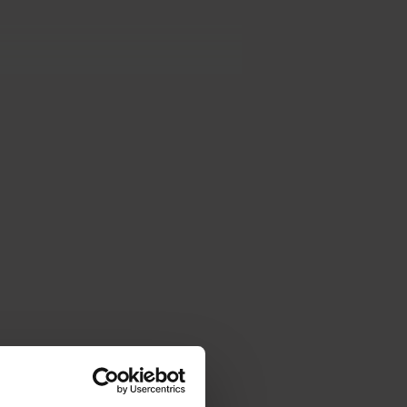
ngens sukkertrang, åbnede en lille
 specielle opskrift, som han holdt en
omme den konstant voksende
, hvad han havde startet. Hans
 er stadig familiedrevet og vokser
ge i dag. Hans karamel og berømte