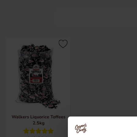
Edward Joseph Walker, en tidligere p
slikbutik i Longton. Han begyndte at 
nÃ¸je bevaret hemmelighed. Det var 
efterspørgsel på hans velsmagende 
Da Edward Joseph Walker skabte den p
opskrift er blevet en stor favorit b
fem generationer senere.
Med kun de bedste ingredienser skab
lille hammer er stadig kendetegnene
Walkers Liquorice Toffees
2.5kg