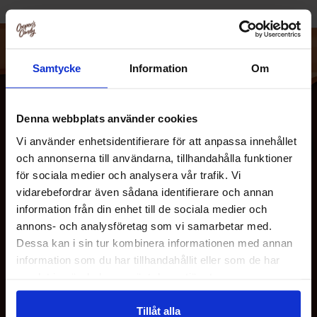
Samtycke
Information
Om
Van Holtens historie begyndte i 1898 i Milwaukee. Den
Denna webbplats använder cookies
hollandske immigrant Jerry G. Van Holten havde en drøm
om at skabe sin egen succesfulde virksomhed ved at blive
Vi använder enhetsidentifierare för att anpassa innehållet
eddikedistributør. Ret hurtigt udvidede han og tilføjede
och annonserna till användarna, tillhandahålla funktioner
surkål- og pickleprodukter! Det tog ikke lang tid før Van
för sociala medier och analysera vår trafik. Vi
Holten familien udviklede den originale Pickle-In-A-Pouch
vidarebefordrar även sådana identifierare och annan
i 1939.
information från din enhet till de sociala medier och
OM OS
annons- och analysföretag som vi samarbetar med.
I dag er Pickle-In-A-Pouch stadig her og er bedre end
Dessa kan i sin tur kombinera informationen med annan
nogensinde før! Van Holten's Inc. har taget den individuelt
information som du har tillhandahållit eller som de har
KUNDESERVICE
indpakkede pickle og forvandlet den til den perfekte snack
samlat in när du har använt deras tjänster.
til alle grab-n-go-eventyr. Fra smag af dild til hvidløg, er
der sikkert en Van Holtens produkt for alle at elske.
Tillåt alla
MINE SIDER