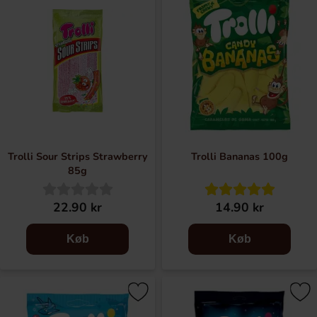
variation på konfekturemarkedet og gav virksomheden et
mere passende navn for deres dristige og kreative
kreationer: Trolli.
I 1982 kom de fÃ¸rste "Trolli Originals", som Ã¦ble- og
ferskenringe, ud på markedet. Det familieejede firma turde
tage springet over dammen og gjorde sensation ogsÃ¥ i
USA. Nu er Trollis slik elsket over hele verden, og de
fortsÃ¦tter med at skabe nye spÃ¦ndende sorter.
Trolli Sour Strips Strawberry
Trolli Bananas 100g
85g
22.90 kr
14.90 kr
Køb
Køb