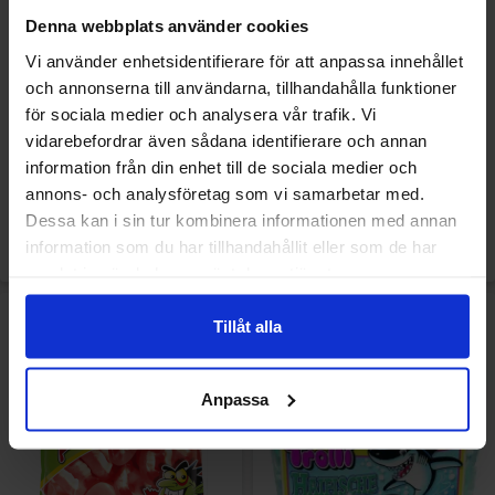
Denna webbplats använder cookies
Vi använder enhetsidentifierare för att anpassa innehållet
och annonserna till användarna, tillhandahålla funktioner
Trolli Hajar 1kg
Trolli Miniburger 80st
för sociala medier och analysera vår trafik. Vi
vidarebefordrar även sådana identifierare och annan
information från din enhet till de sociala medier och
99.90 kr
349.90 kr
annons- och analysföretag som vi samarbetar med.
Dessa kan i sin tur kombinera informationen med annan
Køb
Køb
information som du har tillhandahållit eller som de har
samlat in när du har använt deras tjänster.
Tillåt alla
Anpassa