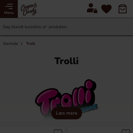
Menu
Startside
Trolli
Trolli
Læs mere
"Livet er for vigtigt til at tage seriøst", sagde Trollis