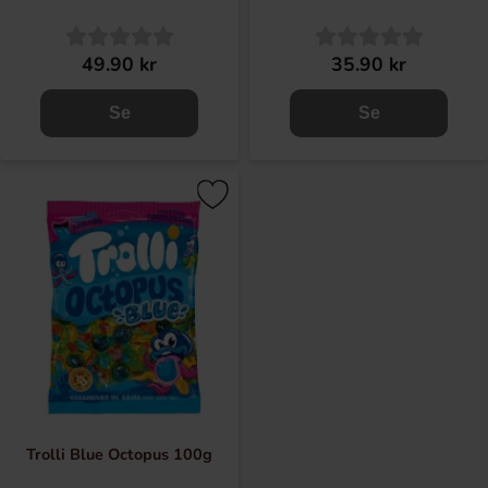
49.90 kr
35.90 kr
Se
Se
Trolli Blue Octopus 100g