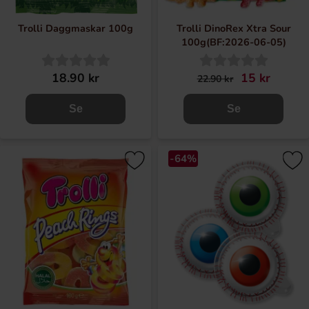
Trolli Daggmaskar 100g
Trolli DinoRex Xtra Sour
100g(BF:2026-06-05)
18.90 kr
15 kr
22.90 kr
Se
Se
-64%