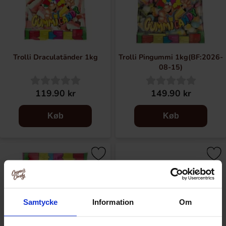
Trolli Draculatänder 1kg
Trolli Pingummi 1kg(BF:2026-
08-15)
119.90 kr
149.90 kr
Køb
Køb
Samtycke
Information
Om