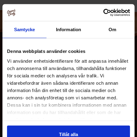
Triumf Glass er en svensk familievirksomhed grundlagt af
Samtycke
Information
Om
Arne Müntzing i Majorna, Göteborg 1946. Deres
forretningsidé er enkel og har siden starten vÃ¦ret den
samme: Triumf Glass skal sprede isglÃ¦de og
Denna webbplats använder cookies
smagsoplevelser! De seneste 60 år har isfabrikken vÃ¦ret i
Vi använder enhetsidentifierare för att anpassa innehållet
Sävedalen, hvor den i dag drives af tredje generation
och annonserna till användarna, tillhandahålla funktioner
Müntzing.
för sociala medier och analysera vår trafik. Vi
Hvert år produceres der 17,5 millioner liter is i Triumfs
vidarebefordrar även sådana identifierare och annan
isfabrik. Med deres lange, stolte tradition for istilvirkning i
information från din enhet till de sociala medier och
OM OS
kombination med strÃ¦ben efter at vÃ¦re bedst på
annons- och analysföretag som vi samarbetar med.
produktudvikling og produktkvalitet, er deres vision at
Dessa kan i sin tur kombinera informationen med annan
vÃ¦re Sveriges bedste isleverandør og det oplagte svenske
information som du har tillhandahållit eller som de har
KUNDESERVICE
samlat in när du har använt deras tjänster.
valg.
Tillåt alla
MINE SIDER