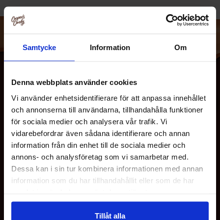
Samtycke
Information
Om
Denna webbplats använder cookies
Vi använder enhetsidentifierare för att anpassa innehållet
och annonserna till användarna, tillhandahålla funktioner
för sociala medier och analysera vår trafik. Vi
vidarebefordrar även sådana identifierare och annan
information från din enhet till de sociala medier och
OM OS
annons- och analysföretag som vi samarbetar med.
Dessa kan i sin tur kombinera informationen med annan
information som du har tillhandahållit eller som de har
KUNDESERVICE
samlat in när du har använt deras tjänster.
Tillåt alla
MINE SIDER