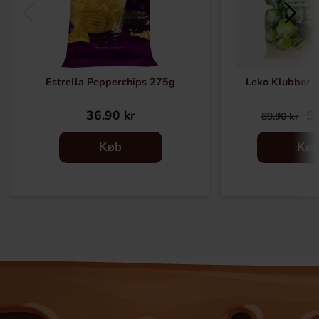
Estrella Pepperchips 275g
Leko Klubbor 
36.90 kr
59
89.90 kr
Køb
Kø