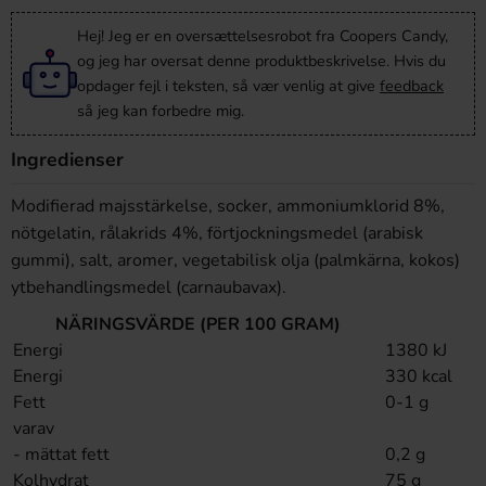
Hej! Jeg er en oversættelsesrobot fra Coopers Candy,
og jeg har oversat denne produktbeskrivelse. Hvis du
opdager fejl i teksten, så vær venlig at give
feedback
så jeg kan forbedre mig.
Ingredienser
Modifierad majsstärkelse, socker, ammoniumklorid 8%,
nötgelatin, rålakrids 4%, förtjockningsmedel (arabisk
gummi), salt, aromer, vegetabilisk olja (palmkärna, kokos)
ytbehandlingsmedel (carnaubavax).
NÄRINGSVÄRDE (PER 100 GRAM)
Energi
1380 kJ
Energi
330 kcal
Fett
0-1 g
varav
- mättat fett
0,2 g
Kolhydrat
75 g