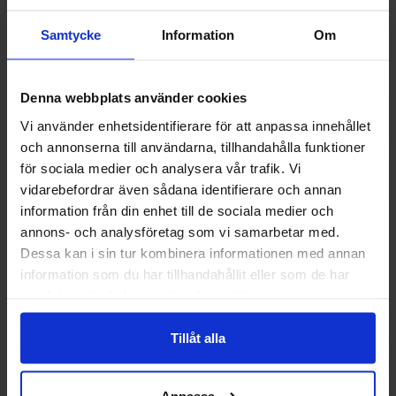
Samtycke
Information
Om
Denna webbplats använder cookies
Vi använder enhetsidentifierare för att anpassa innehållet
och annonserna till användarna, tillhandahålla funktioner
för sociala medier och analysera vår trafik. Vi
vidarebefordrar även sådana identifierare och annan
information från din enhet till de sociala medier och
annons- och analysföretag som vi samarbetar med.
Dessa kan i sin tur kombinera informationen med annan
Bubs Cool Colaskalle 3kg
Lutti Croco Sa
information som du har tillhandahållit eller som de har
samlat in när du har använt deras tjänster.
269.90 kr
299.90
Tillåt alla
Køb
Kø
Anpassa