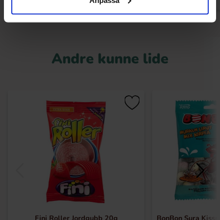
Andre kunne lide
Fini Roller Jordgubb 20g
BonBon Sura Kiss