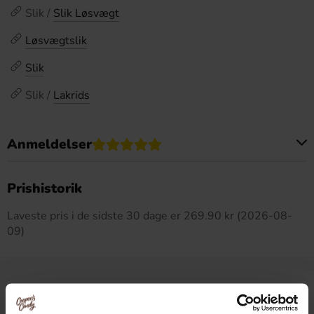
Slik /
Slik Løsvægt
Løsvægtslik
Slik
Slik /
Lakrids
Anmeldelser
Dette produkt har ingen anmeldelser
Prishistorik
Laveste pris i de sidste 30 dage er 269.90 kr (2026-08-
09)
Relaterede produkter