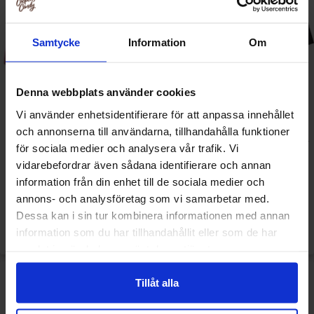
Samtycke
Information
Om
Denna webbplats använder cookies
Vi använder enhetsidentifierare för att anpassa innehållet
och annonserna till användarna, tillhandahålla funktioner
Toblerone Fruit & Nut 360g
Toblerone Dark Chocolate Bar
för sociala medier och analysera vår trafik. Vi
360g
vidarebefordrar även sådana identifierare och annan
information från din enhet till de sociala medier och
89.90 kr
89.90 kr
annons- och analysföretag som vi samarbetar med.
Dessa kan i sin tur kombinera informationen med annan
Se
Se
information som du har tillhandahållit eller som de har
samlat in när du har använt deras tjänster.
Tillåt alla