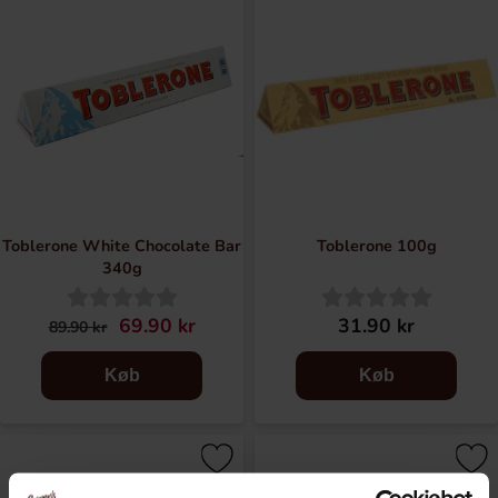
Toblerone White Chocolate Bar
Toblerone 100g
340g
69.90 kr
31.90 kr
89.90 kr
Køb
Køb