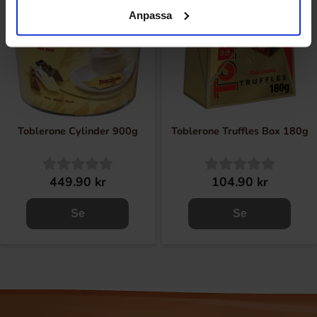
Anpassa
Toblerone Cylinder 900g
Toblerone Truffles Box 180g
449.90 kr
104.90 kr
Se
Se