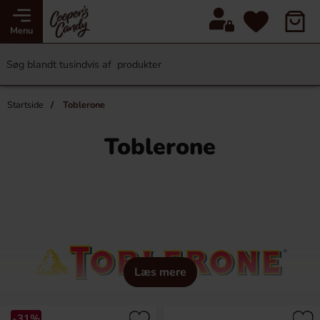
Menu
Startside
Toblerone
Toblerone
Læs mere
-31%