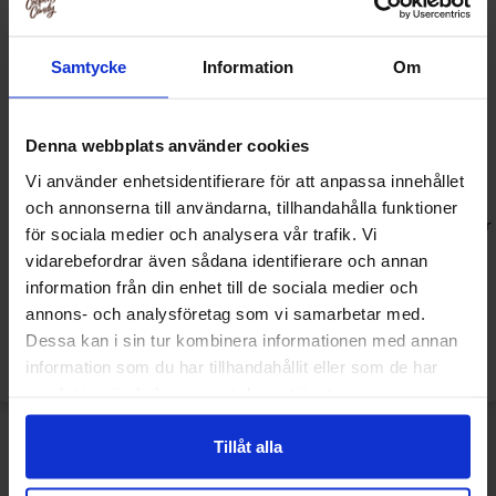
1963.
Samtycke
Information
Om
Denna webbplats använder cookies
Vi använder enhetsidentifierare för att anpassa innehållet
och annonserna till användarna, tillhandahålla funktioner
Toast'em Frosted Blueberry
Toast'em Frosted Brown Sugar
för sociala medier och analysera vår trafik. Vi
288g
Cinnamon 288g
vidarebefordrar även sådana identifierare och annan
information från din enhet till de sociala medier och
64.90 kr
59.90 kr
annons- och analysföretag som vi samarbetar med.
Dessa kan i sin tur kombinera informationen med annan
Køb
Køb
information som du har tillhandahållit eller som de har
samlat in när du har använt deras tjänster.
Tillåt alla