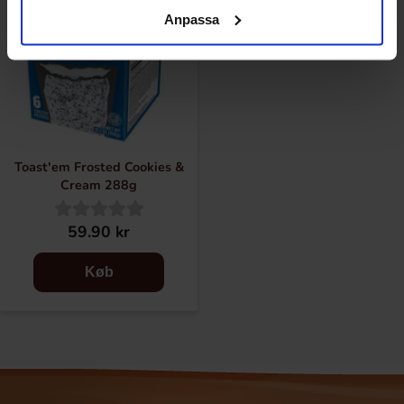
Anpassa
Toast'em Frosted Cookies &
Cream 288g
59.90 kr
Køb