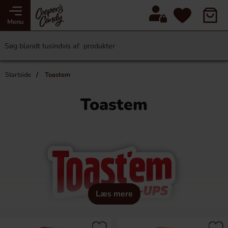
Menu
Startside
Toastem
Toastem
Læs mere
Opdag Toast Ems – Din Favoritmorgenmad på et Øjeblik