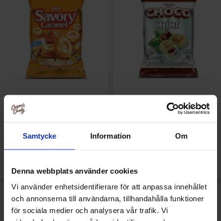
Jellioo Savory Caramel-Milk
Jellioo Choco Mint 1kg
1kg
119.90 kr
99.90 kr
Samtycke
Information
Om
Køb
Køb
Denna webbplats använder cookies
Vi använder enhetsidentifierare för att anpassa innehållet
-17%
och annonserna till användarna, tillhandahålla funktioner
för sociala medier och analysera vår trafik. Vi