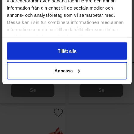
vidarebefordrar även sådana identifierare och annan
information från din enhet till de sociala medier och
annons- och analysföretag som vi samarbetar med.
Dessa kan i sin tur kombinera informationen med annan
information som du har tillhandahållit eller som de har
samlat in när du har använt deras tjänster.
Tillåt alla
Jellioo Coffee Intense 1kg
Tayas Frutty Duo Twist
Melon/Tropical 1kg(bf:2026-
03-08)
Anpassa
99.90 kr
79 kr
94.90 kr
Se
Se