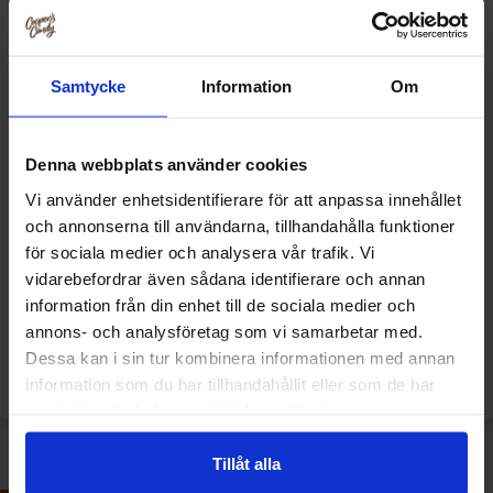
Samtycke
Information
Om
Denna webbplats använder cookies
Vi använder enhetsidentifierare för att anpassa innehållet
och annonserna till användarna, tillhandahålla funktioner
Swedish Liquid Candy Fizzy
Swedish Liquid Candy Hockey
för sociala medier och analysera vår trafik. Vi
Svampar 325g
Pulver 325g
vidarebefordrar även sådana identifierare och annan
information från din enhet till de sociala medier och
32.90 kr
32.90 kr
annons- och analysföretag som vi samarbetar med.
Dessa kan i sin tur kombinera informationen med annan
Køb
Se
information som du har tillhandahållit eller som de har
samlat in när du har använt deras tjänster.
Tillåt alla