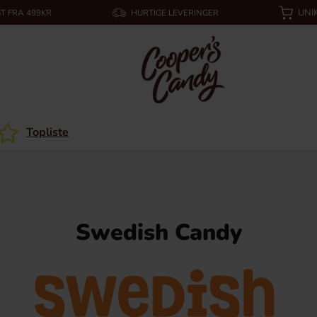
UNI
T FRA 499KR
HURTIGE LEVERINGER
Topliste
Swedish Candy