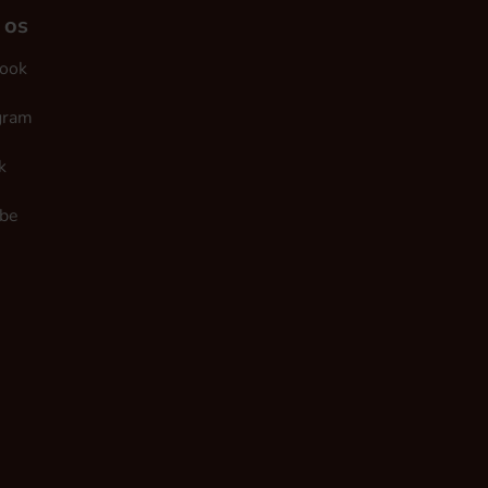
 os
ook
gram
k
be