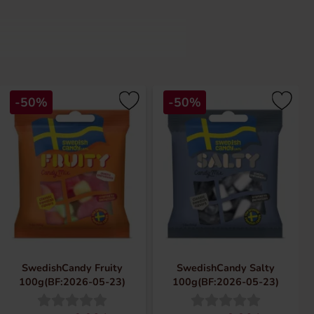
ariation. Fra klassisk bland-selv-
-50%
-50%
g ikoniske produkter, som både børn
slik.
SwedishCandy Fruity
SwedishCandy Salty
100g(BF:2026-05-23)
100g(BF:2026-05-23)