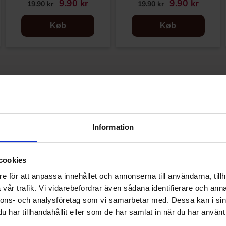
9.90 kr
9.90 kr
19.90 kr
19.90 kr
Køb
Køb
Information
cookies
e för att anpassa innehållet och annonserna till användarna, tillh
vår trafik. Vi vidarebefordrar även sådana identifierare och anna
nnons- och analysföretag som vi samarbetar med. Dessa kan i sin
har tillhandahållit eller som de har samlat in när du har använt 