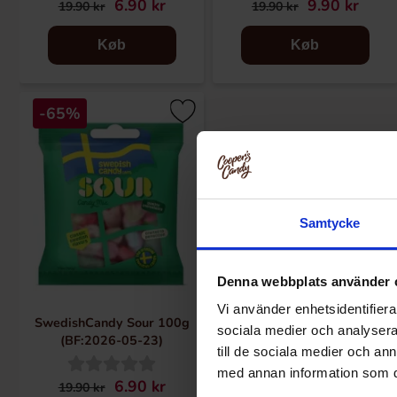
6.90 kr
9.90 kr
19.90 kr
19.90 kr
Køb
Køb
-65%
Samtycke
Denna webbplats använder 
Vi använder enhetsidentifierar
SwedishCandy Sour 100g
sociala medier och analysera 
(BF:2026-05-23)
till de sociala medier och a
med annan information som du 
6.90 kr
19.90 kr