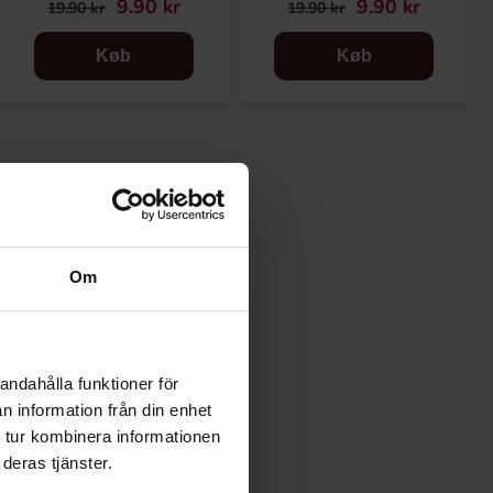
9.90 kr
9.90 kr
19.90 kr
19.90 kr
Køb
Køb
Om
andahålla funktioner för
n information från din enhet
 tur kombinera informationen
deras tjänster.