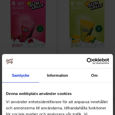
Sun Lolly Ice Lollies -
Sun Lolly Ice Lollies - Mango
Raspberry 520g
520g
49.90 kr
49.90 kr
Samtycke
Information
Om
Køb
Køb
Denna webbplats använder cookies
Vi använder enhetsidentifierare för att anpassa innehållet
och annonserna till användarna, tillhandahålla funktioner
för sociala medier och analysera vår trafik. Vi