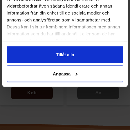
vidarebefordrar även sådana identifierare och annan
information från din enhet till de sociala medier och
annons- och analysföretag som vi samarbetar med.
Dessa kan i sin tur kombinera informationen med annan
information som du har tillhandahållit eller som de har
samlat in när du har använt deras tjänster.
Tillåt alla
Sun Lolly Ice Lollies Ananas
Sun Lolly Ice Lollies - Lemon
520g
520g
Anpassa
44.90 kr
44.90 kr
Køb
Se