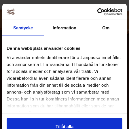
Samtycke
Information
Om
Denna webbplats använder cookies
Vi använder enhetsidentifierare för att anpassa innehållet
och annonserna till användarna, tillhandahålla funktioner
för sociala medier och analysera vår trafik. Vi
vidarebefordrar även sådana identifierare och annan
information från din enhet till de sociala medier och
OM OS
annons- och analysföretag som vi samarbetar med.
Dessa kan i sin tur kombinera informationen med annan
information som du har tillhandahållit eller som de har
KUNDESERVICE
samlat in när du har använt deras tjänster.
Tillåt alla
MINE SIDER