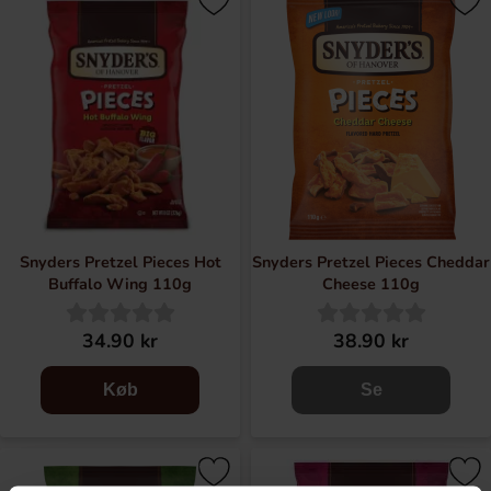
Snyders Pretzel Pieces Hot
Snyders Pretzel Pieces Cheddar
Buffalo Wing 110g
Cheese 110g
34.90 kr
38.90 kr
Køb
Se