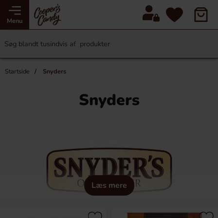
Menu
Startside
Snyders
Snyders
Læs mere