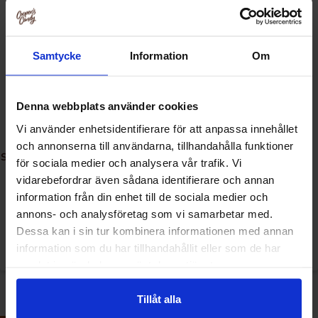
Samtycke
Information
Om
Denna webbplats använder cookies
Vi använder enhetsidentifierare för att anpassa innehållet
och annonserna till användarna, tillhandahålla funktioner
Snyders Pretzel Pieces Jalapeno
Snyders Pretzel Pieces Honey,
för sociala medier och analysera vår trafik. Vi
110g
Mustard & Onion 110g
vidarebefordrar även sådana identifierare och annan
information från din enhet till de sociala medier och
38.90 kr
38.90 kr
annons- och analysföretag som vi samarbetar med.
Dessa kan i sin tur kombinera informationen med annan
Se
Se
information som du har tillhandahållit eller som de har
samlat in när du har använt deras tjänster.
Tillåt alla