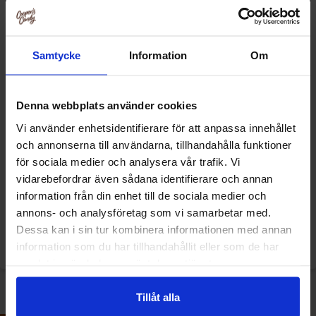
Samtycke
Information
Om
Denna webbplats använder cookies
Vi använder enhetsidentifierare för att anpassa innehållet
och annonserna till användarna, tillhandahålla funktioner
Snacks Collection Mexicanos
Snacks Collection Kanderade
för sociala medier och analysera vår trafik. Vi
125g
Jordnötter 225g
vidarebefordrar även sådana identifierare och annan
information från din enhet till de sociala medier och
42.90 kr
49.90 kr
annons- och analysföretag som vi samarbetar med.
Dessa kan i sin tur kombinera informationen med annan
Se
Se
information som du har tillhandahållit eller som de har
samlat in när du har använt deras tjänster.
Tillåt alla