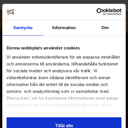
Samtycke
Information
Om
Denna webbplats använder cookies
Vi använder enhetsidentifierare för att anpassa innehållet
och annonserna till användarna, tillhandahålla funktioner
för sociala medier och analysera vår trafik. Vi
vidarebefordrar även sådana identifierare och annan
information från din enhet till de sociala medier och
OM OS
annons- och analysföretag som vi samarbetar med.
Dessa kan i sin tur kombinera informationen med annan
information som du har tillhandahållit eller som de har
KUNDESERVICE
samlat in när du har använt deras tjänster.
Tillåt alla
MINE SIDER