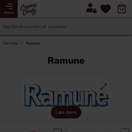
Menu
Startside
Ramune
Ramune
Læs mere