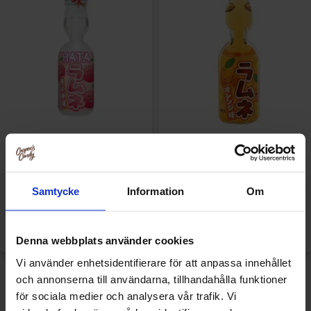
Ramune Soda Lychee 200ml
Ramune Orange Soda 20cl
24.90 kr
26.90 kr
Samtycke
Information
Om
Køb
Køb
Denna webbplats använder cookies
Vi använder enhetsidentifierare för att anpassa innehållet
och annonserna till användarna, tillhandahålla funktioner
för sociala medier och analysera vår trafik. Vi