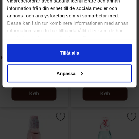
vidarebefordrar även sådana identifierare och annan
information från din enhet till de sociala medier och
annons- och analysföretag som vi samarbetar med.
Dessa kan i sin tur kombinera informationen med annan
information som du har tillhandahållit eller som de har
samlat in när du har använt deras tjänster.
Tillåt alla
Ramune Blueberry Soda 200ml
Ramune Cola Soda 200ml
Anpassa
24.90 kr
26.90 kr
Køb
Køb