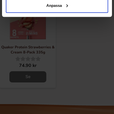
Anpassa
Quaker Protein Strawberries &
Cream 8-Pack 335g
74.90 kr
Se