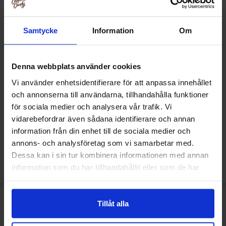
Samtycke
Information
Om
Denna webbplats använder cookies
Vi använder enhetsidentifierare för att anpassa innehållet
och annonserna till användarna, tillhandahålla funktioner
Quaker Oats So Simple
Quaker Protein Peanut Butter
för sociala medier och analysera vår trafik. Vi
Caramelised Biscuit 334g
8-Pack 344g
vidarebefordrar även sådana identifierare och annan
information från din enhet till de sociala medier och
74.90 kr
74.90 kr
annons- och analysföretag som vi samarbetar med.
Dessa kan i sin tur kombinera informationen med annan
Se
Se
information som du har tillhandahållit eller som de har
samlat in när du har använt deras tjänster.
Tillåt alla