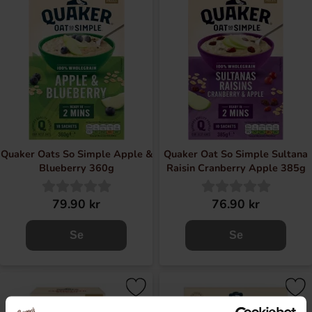
Quaker mærket fortsætter med at være et velkendt og
respekteret mærke i fødevareindustrien, og er stadig kendt
for sin kvalitet og pålidelighed, især i USA. Her finder du
Quaker Oats i masser af forskellige smagsvarianter, som
Golden Syrup, Sultana Raisin, Banana, Apple & Blueberry
og selvfølgelig Original. Quaker Oats er den perfekte
morgenmad - let at tilberede, næringsrig og kan smages
med alle mulige forskellige tilbehør!
Quaker Oats So Simple Apple &
Quaker Oat So Simple Sultana
Blueberry 360g
Raisin Cranberry Apple 385g
79.90 kr
76.90 kr
Se
Se