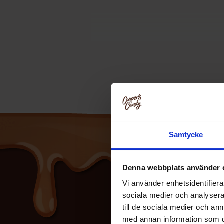
HTML-koden behÃ¶ver inte Ã¶versÃ
universell och fÃ¶rblir densamma oa
Samtycke
Denna webbplats använder 
Vi använder enhetsidentifierar
sociala medier och analysera 
till de sociala medier och a
med annan information som du 