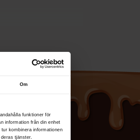
¶ver Ã¶versÃ¤ttas. HTML-koden Ã¤r
Om
andahålla funktioner för
n information från din enhet
 tur kombinera informationen
deras tjänster.