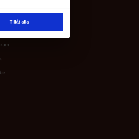
 os
Tillåt alla
ook
gram
k
be