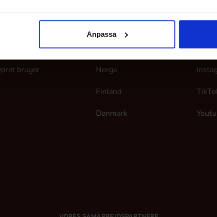
ine sider
Her finder du os
Følg
Anpassa
og ind
Sverige
Faceb
pret bruger
Norge
Insta
Finland
TikTo
Danmark
Youtu
VORES SAMARBEJDSPARTNERE