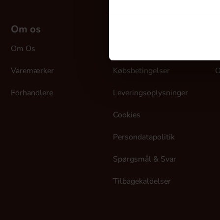
Om os
Kundeservice
M
Om Os
Kontakt Os
L
Varemærker
Købsbetingelser
O
Forhandlere
Leveringsoplysninger
Cookies
Persondatapolitik
Spørgsmål & Svar
Tilbagekaldelser