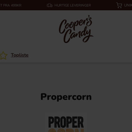
UNI
T FRA 499KR
HURTIGE LEVERINGER
Topliste
Propercorn