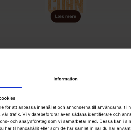
Læs mere
¤ttas eftersom den inte innehÃ¥ller nÃ¥gon text som behÃ
vsett sprÃ¥k.
Information
cookies
e för att anpassa innehållet och annonserna till användarna, tillh
vår trafik. Vi vidarebefordrar även sådana identifierare och anna
nnons- och analysföretag som vi samarbetar med. Dessa kan i sin
har tillhandahållit eller som de har samlat in när du har använt 