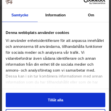
Samtycke
Information
Om
Denna webbplats använder cookies
Vi använder enhetsidentifierare för att anpassa innehållet
och annonserna till användarna, tillhandahålla funktioner
Polly Original Storpack 1.5kg
Polly Lakrits 100g
för sociala medier och analysera vår trafik. Vi
vidarebefordrar även sådana identifierare och annan
information från din enhet till de sociala medier och
279.90 kr
24.90 kr
annons- och analysföretag som vi samarbetar med.
Dessa kan i sin tur kombinera informationen med annan
Se
Se
information som du har tillhandahållit eller som de har
samlat in när du har använt deras tjänster.
Tillåt alla