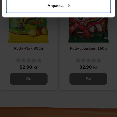
Anpassa
Polly Påsk 300g
Polly Juleskum 150g
52.90 kr
32.90 kr
Se
Se