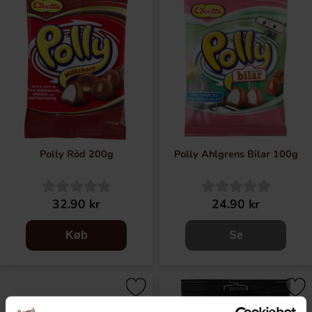
Polly Röd 200g
Polly Ahlgrens Bilar 100g
32.90 kr
24.90 kr
Køb
Se