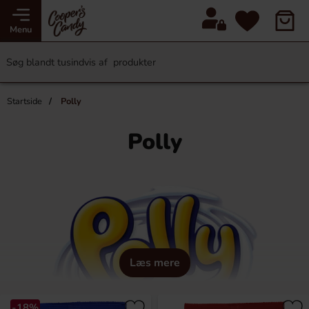
Menu
Startside
Polly
Polly
Læs mere
-18%