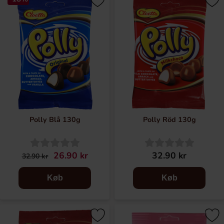
Polly er dejligt seje skumtoppe dragéret med en lødig
chokoladesmag. Kombinationen af et fristende sejt indre og
smagen af chokolade gør Polly så lækker, at det er umuligt
at tage kun en.
Polly Blå 130g
Polly Röd 130g
26.90 kr
32.90 kr
32.90 kr
Køb
Køb