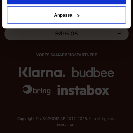
HER FINDER DU OS
Anpassa
FØLG OS
VORES SAMARBEJDSPARTNERE
Copyright © USAGODIS AB 2012-2025, Alla rättigheter
reserverade.