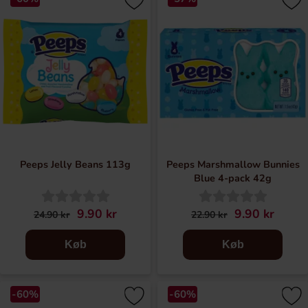
Peeps Jelly Beans 113g
Peeps Marshmallow Bunnies
Blue 4-pack 42g
9.90 kr
9.90 kr
24.90 kr
22.90 kr
Køb
Køb
-60%
-60%