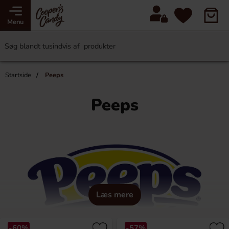
Menu
Startside
Peeps
Peeps
Læs mere
-60%
-57%