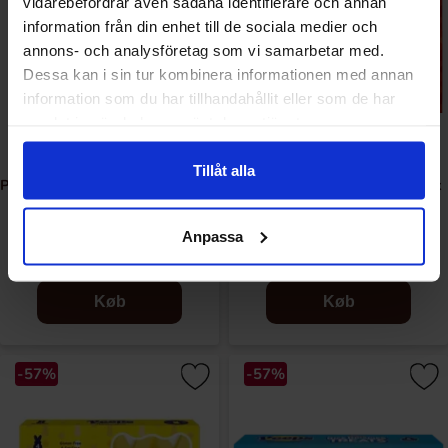
vidarebefordrar även sådana identifierare och annan
information från din enhet till de sociala medier och
annons- och analysföretag som vi samarbetar med.
Dessa kan i sin tur kombinera informationen med annan
information som du har tillhandahållit eller som de har
samlat in när du har använt deras tjänster.
Tillåt alla
Peeps Marshmallow Ghosts 42g
Peeps Christmas Trees 3-pack
42g(BF:31-07-2026)
Anpassa
9.90 kr
9.90 kr
24.90 kr
24.90 kr
Køb
Køb
-57%
-57%