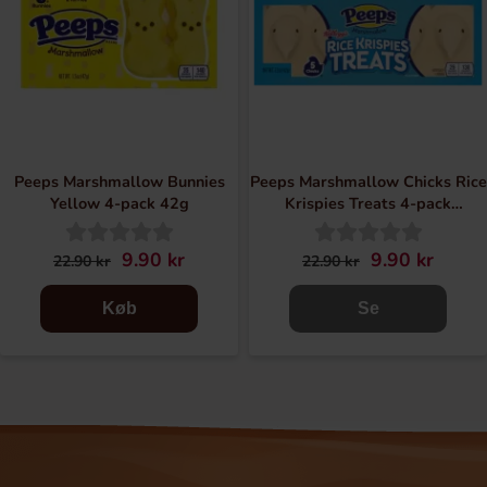
Peeps Marshmallow Bunnies
Peeps Marshmallow Chicks Rice
Yellow 4-pack 42g
Krispies Treats 4-pack
42g(BF:2026-06-30)
9.90 kr
9.90 kr
22.90 kr
22.90 kr
Køb
Se