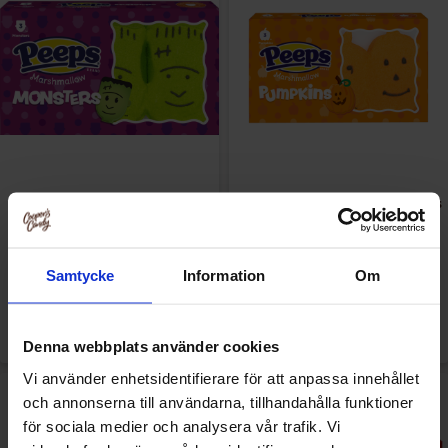
Peeps Marshmallow Monsters
Peeps Marshmallow Pumpkins
42g
42g
9.90 kr
9.90 kr
Samtycke
Information
Om
24.90 kr
24.90 kr
Køb
Køb
Denna webbplats använder cookies
Vi använder enhetsidentifierare för att anpassa innehållet
-60%
-60%
och annonserna till användarna, tillhandahålla funktioner
för sociala medier och analysera vår trafik. Vi