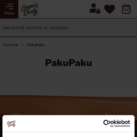
Menu
Startside
PakuPaku
PakuPaku