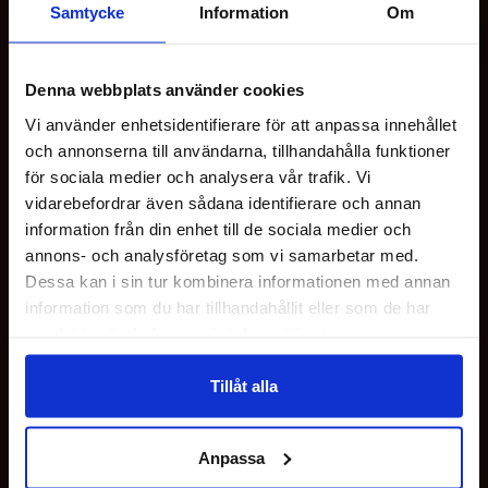
Samtycke
Information
Om
Denna webbplats använder cookies
Vi använder enhetsidentifierare för att anpassa innehållet
och annonserna till användarna, tillhandahålla funktioner
OM OS
för sociala medier och analysera vår trafik. Vi
vidarebefordrar även sådana identifierare och annan
KUNDESERVICE
information från din enhet till de sociala medier och
annons- och analysföretag som vi samarbetar med.
Dessa kan i sin tur kombinera informationen med annan
MINE SIDER
information som du har tillhandahållit eller som de har
samlat in när du har använt deras tjänster.
HER FINDER DU OS
Tillåt alla
FØLG OS
Anpassa