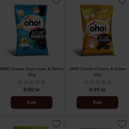
HTML-koden behÃ¶ver inte Ã¶versÃ¤ttas eftersom den
inte innehÃ¥ller nÃ¥gon text som behÃ¶ver
Ã¶versÃ¤ttas till danska.
OHO Snacks Sourcream & Onion
OHO Snacks Cheese & Onion
50g
50g
9.90 kr
9.90 kr
Køb
Køb