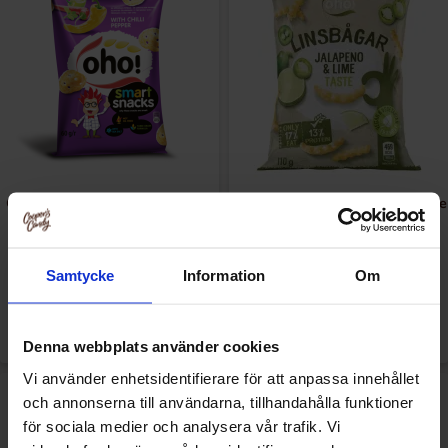
OHO Snacks Chilli Pepper 50g
Oho! Linsbågar Jalapeno & Lime
100g
9.90 kr
16.90 kr
Samtycke
Information
Om
Køb
Køb
Denna webbplats använder cookies
Vi använder enhetsidentifierare för att anpassa innehållet
och annonserna till användarna, tillhandahålla funktioner
för sociala medier och analysera vår trafik. Vi