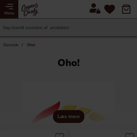
Menu
Startside
Oho!
Oho!
Læs mere