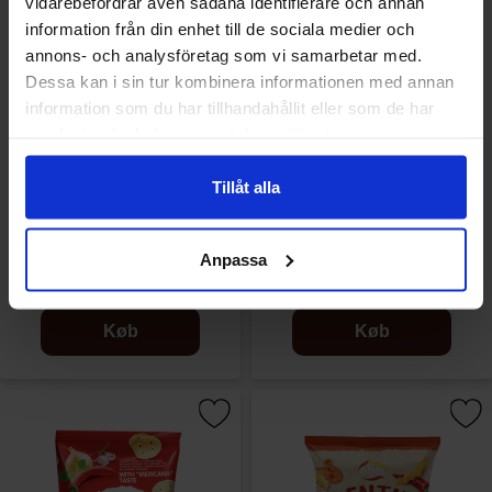
vidarebefordrar även sådana identifierare och annan
information från din enhet till de sociala medier och
annons- och analysföretag som vi samarbetar med.
Dessa kan i sin tur kombinera informationen med annan
information som du har tillhandahållit eller som de har
samlat in när du har använt deras tjänster.
Tillåt alla
Oho! Linsbågar Sourcream &
Oho! Linsbågar Maple Bacon
Onion 110g
100g
Anpassa
16.90 kr
16.90 kr
Køb
Køb