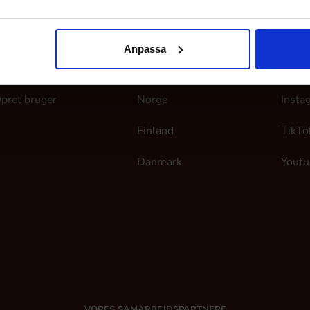
ine sider
Her finder du os
Følg
Anpassa
og ind
Sverige
Faceb
pret bruger
Norge
Insta
Finland
TikTo
Danmark
Youtu
VORES SAMARBEJDSPARTNERE