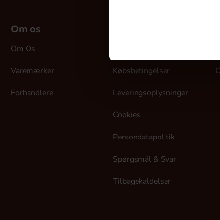
Om os
Kundeservice
M
Om Os
Kontakt Os
L
Varemærker
Købsbetingelser
O
Forhandlere
Leveringsoplysninger
Cookies
Persondatapolitik
Spørgsmål & Svar
Tilbagekaldelser