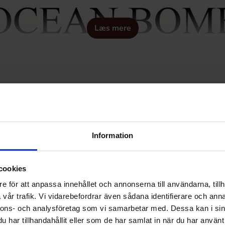
Læs mere
¶versÃ¤ttning eftersom det inte finns nÃ¥gon text att Ã¶ver
Information
cookies
e för att anpassa innehållet och annonserna till användarna, tillh
vår trafik. Vi vidarebefordrar även sådana identifierare och anna
nnons- och analysföretag som vi samarbetar med. Dessa kan i sin
har tillhandahållit eller som de har samlat in när du har använt 