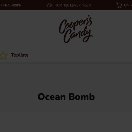
UNI
T FRA 499KR
HURTIGE LEVERINGER
Topliste
Ocean Bomb