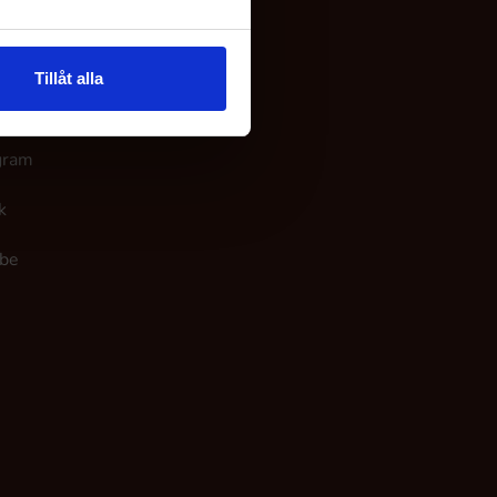
 os
Tillåt alla
ook
gram
k
be