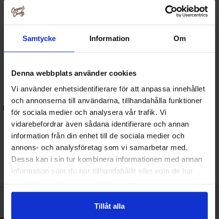
Samtycke
Information
Om
Denna webbplats använder cookies
Vi använder enhetsidentifierare för att anpassa innehållet
och annonserna till användarna, tillhandahålla funktioner
Nix & Kix - Raspberry Rhubarb
Nix & Kix - Watermleon
för sociala medier och analysera vår trafik. Vi
250ml
Hibiscus 250ml
vidarebefordrar även sådana identifierare och annan
information från din enhet till de sociala medier och
29.90 kr
29.90 kr
annons- och analysföretag som vi samarbetar med.
Dessa kan i sin tur kombinera informationen med annan
Se
Se
information som du har tillhandahållit eller som de har
samlat in när du har använt deras tjänster.
Tillåt alla