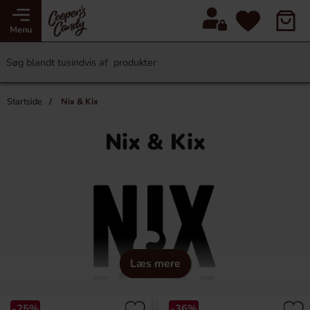
Menu
Startside
Nix & Kix
Nix & Kix
Læs mere
-25%
-36%