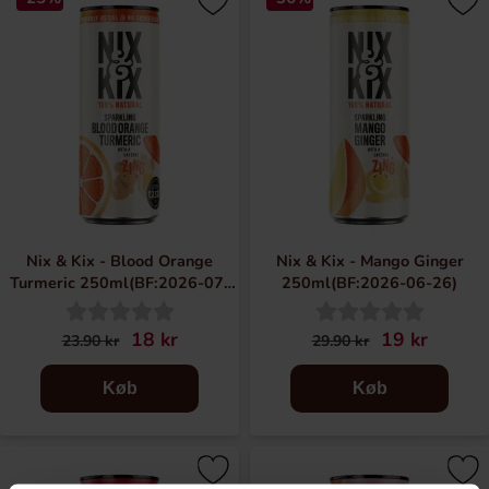
Nix & Kix - Blood Orange
Nix & Kix - Mango Ginger
Turmeric 250ml(BF:2026-07-
250ml(BF:2026-06-26)
03)
18 kr
19 kr
23.90 kr
29.90 kr
Køb
Køb