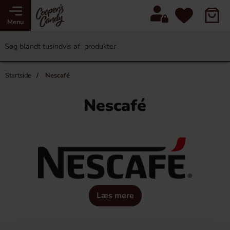
Menu
Startside
Nescafé
Nescafé
Læs mere
God kaffe starter med respekt, det er derfor Nescafé's
kaffe er dyrket, produceret og pakket på en måde, der