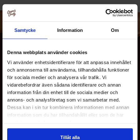
respekterer miljøet og de mennesker, der dyrker
kaffebønnerne. Nescafé bruger omhyggeligt udvalgte
kaffebønner af højeste kvalitet for at skabe den optimale
oplevelse.
Samtycke
Information
Om
De ristes omhyggeligt til forskellige styrker, let ristet,
medium ristet og mørk ristet, og skaber kaffe til alle
Denna webbplats använder cookies
prÃ¦ferencer. Jo lÃ¦ngere kaffebønnerne ristes, desto mere
Vi använder enhetsidentifierare för att anpassa innehållet
øges bitterheden, men også intensiteten, dybden og
och annonserna till användarna, tillhandahålla funktioner
smagen. Deres forskellige produkter har unikke aromaer
för sociala medier och analysera vår trafik. Vi
og intensiteter, så du kan finde noget, der falder lige i din
vidarebefordrar även sådana identifierare och annan
smag.
information från din enhet till de sociala medier och
OM OS
annons- och analysföretag som vi samarbetar med.
Dessa kan i sin tur kombinera informationen med annan
information som du har tillhandahållit eller som de har
KUNDESERVICE
samlat in när du har använt deras tjänster.
Tillåt alla
MINE SIDER