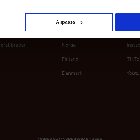
ine sider
Her finder du os
Følg
Anpassa
og ind
Sverige
Faceb
pret bruger
Norge
Insta
Finland
TikTo
Danmark
Youtu
VORES SAMARBEJDSPARTNERE