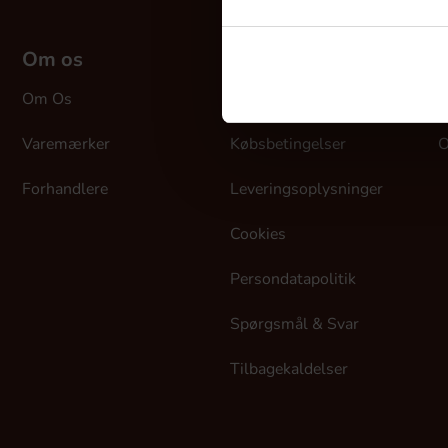
Om os
Kundeservice
M
Om Os
Kontakt Os
L
Varemærker
Købsbetingelser
O
Forhandlere
Leveringsoplysninger
Cookies
Persondatapolitik
Spørgsmål & Svar
Tilbagekaldelser