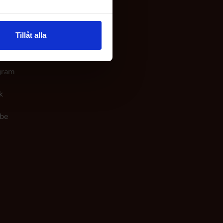
 os
Tillåt alla
ook
gram
k
be