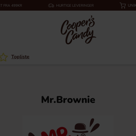
UNI
T FRA 499KR
HURTIGE LEVERINGER
Topliste
Mr.Brownie