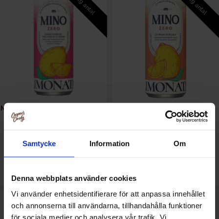
Vælg antal
Vælg antal
Mino Zero Limonata Svartvinbär
Mino Zero Limonata Citron &
Hallon 33cl
Persika 33cl
Fra
Fra
16.90 kr
14.90 kr
Samtycke
Information
Om
Se
Vælg ...
Denna webbplats använder cookies
Vi använder enhetsidentifierare för att anpassa innehållet
och annonserna till användarna, tillhandahålla funktioner
för sociala medier och analysera vår trafik. Vi