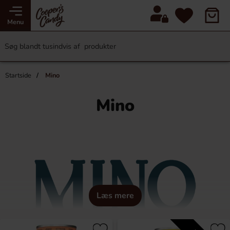
Menu
Startside
Mino
Mino
Læs mere