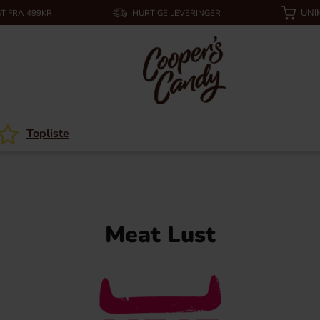
UNI
T FRA 499KR
HURTIGE LEVERINGER
Topliste
Meat Lust