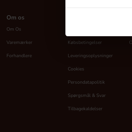
Om os
Kundeservice
M
Om Os
Kontakt Os
L
Varemærker
Købsbetingelser
O
Forhandlere
Leveringsoplysninger
Cookies
Persondatapolitik
Spørgsmål & Svar
Tilbagekaldelser