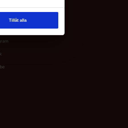
 os
Tillåt alla
ook
gram
k
be