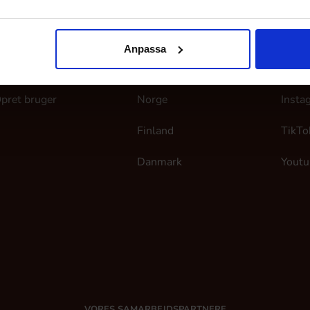
ine sider
Her finder du os
Følg
Anpassa
og ind
Sverige
Faceb
pret bruger
Norge
Insta
Finland
TikTo
Danmark
Youtu
VORES SAMARBEJDSPARTNERE