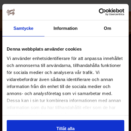
Samtycke
Information
Om
Denna webbplats använder cookies
Vi använder enhetsidentifierare för att anpassa innehållet
och annonserna till användarna, tillhandahålla funktioner
för sociala medier och analysera vår trafik. Vi
vidarebefordrar även sådana identifierare och annan
information från din enhet till de sociala medier och
OM OS
annons- och analysföretag som vi samarbetar med.
Dessa kan i sin tur kombinera informationen med annan
information som du har tillhandahållit eller som de har
KUNDESERVICE
samlat in när du har använt deras tjänster.
Tillåt alla
MINE SIDER