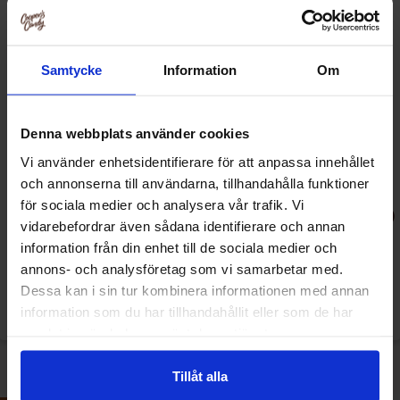
Samtycke
Information
Om
Denna webbplats använder cookies
Vi använder enhetsidentifierare för att anpassa innehållet
och annonserna till användarna, tillhandahålla funktioner
Lotus Biscoff Caramelised
Lotus Biscoff Caramelised
för sociala medier och analysera vår trafik. Vi
Biscuit 250g
Biscuit 125g¨(BF:2026-06-15)
vidarebefordrar även sådana identifierare och annan
information från din enhet till de sociala medier och
39.90 kr
15 kr
22.90 kr
annons- och analysföretag som vi samarbetar med.
Dessa kan i sin tur kombinera informationen med annan
Se
Se
information som du har tillhandahållit eller som de har
samlat in när du har använt deras tjänster.
Tillåt alla