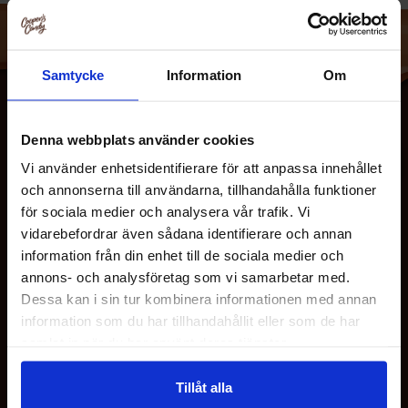
Samtycke
Information
Om
Denna webbplats använder cookies
Vi använder enhetsidentifierare för att anpassa innehållet
och annonserna till användarna, tillhandahålla funktioner
för sociala medier och analysera vår trafik. Vi
vidarebefordrar även sådana identifierare och annan
information från din enhet till de sociala medier och
OM OS
annons- och analysföretag som vi samarbetar med.
Dessa kan i sin tur kombinera informationen med annan
KUNDESERVICE
information som du har tillhandahållit eller som de har
samlat in när du har använt deras tjänster.
MINE SIDER
Tillåt alla