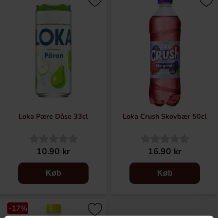
En tusindårig tradition. Allerede for tusind år siden kom
folk til Loka Brunn for at drikke det friske og rene vand,
som ifølge sagnet gav styrke og kraft. Måske var det en
myte, måske ikke. Sandt er det i hvert fald, at vi tapper det
friske vand på flaske, kulsyrer let og balancerer
mineralindholdet. Et vand, der smager usædvanligt godt,
helt enkelt.
Alt vand fra Loka kommer fra en og samme sundhedskilde i
Bergslagen. Det friske og klare vand filtreres gennem
Loka Pære Dåse 33cl
Loka Crush Skovbær 50cl
sandet og gruset i en mere end 10.000 år gammel
isælvsaflejring, før det når sin destination. Når vandet
endelig når frem til kilden ved Loka Brunn, er det rent og
10.90 kr
16.90 kr
indeholder en række naturlige mineraler og salte.
Køb
Køb
I over 300 år har Loka Brunn været en af Sveriges mest
populære kursteder. Hertil har mennesker valfartet for at
mødes, drikke kildevand, nyde og slappe af. Storhedstiden
-17%
begyndte i 1761, da kong Adolf Fredrik kom til Loka med