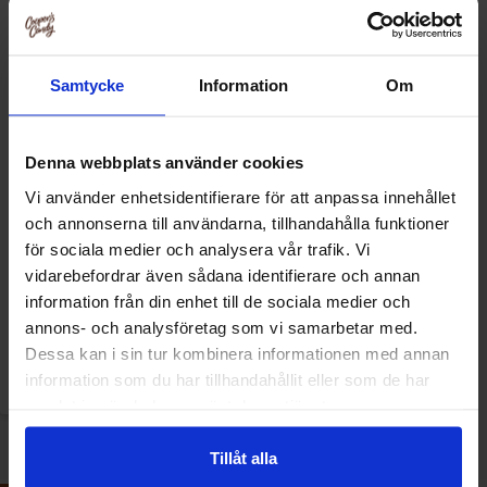
sin familie for at kurere sin stædige migræne. Kongen blev
ordineret 6 – 8 liter kildevand om dagen, og ifølge sagnet
var migrænen helbredt, da kongen skulle rejse hjem to
Samtycke
Information
Om
uger senere.
Denna webbplats använder cookies
Vi använder enhetsidentifierare för att anpassa innehållet
och annonserna till användarna, tillhandahålla funktioner
Loka Crush Kaktus Lime 50cl
för sociala medier och analysera vår trafik. Vi
vidarebefordrar även sådana identifierare och annan
information från din enhet till de sociala medier och
14 kr
16.90 kr
annons- och analysföretag som vi samarbetar med.
Dessa kan i sin tur kombinera informationen med annan
Køb
information som du har tillhandahållit eller som de har
samlat in när du har använt deras tjänster.
Tillåt alla