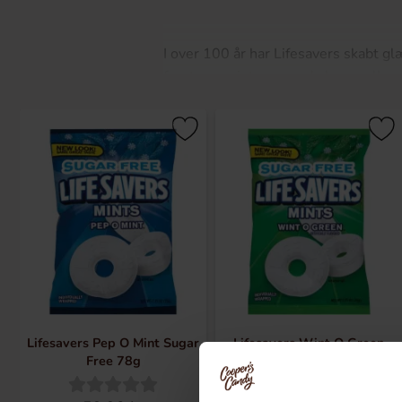
I over 100 år har Lifesavers skabt gl
frugt- og mintsmagende karameller p
sin Pep-O-Mint-smag på en mission 
for de klassiske Lifesavers, da de ko
I 1935 blev tingene endnu frugtagti
Lifesavers-rulle. Samme år blev de
kom Lifesavers Gummies ind på scene
gummycandy. Opdag Lifesavers fantast
Lifesavers Pep O Mint Sugar
Lifesavers Wint O Green
Free 78g
Sugar Free 78g