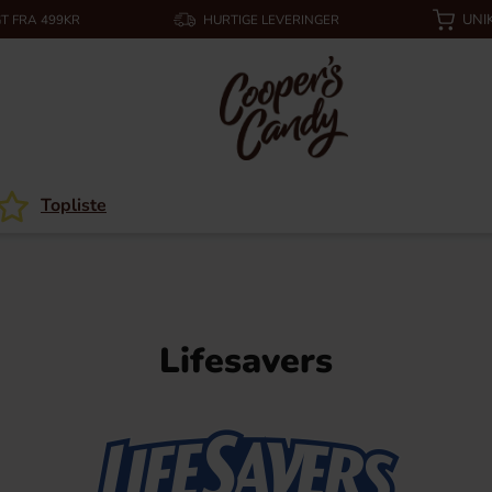
UNI
T FRA 499KR
HURTIGE LEVERINGER
Topliste
Lifesavers