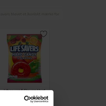
esavers blevet et ikoniskt mærke for
ifesavers trædte ind på scenen med
tyvere åbnede op for en ny verden
g dannede den berømte Five Flavours
med storm. Sidst men ikke mindst
er, med den dejlige konsistens af
Lifesavers 5 Flavors Hard
Candy 177g