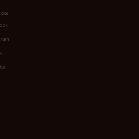
 os
ook
gram
k
be