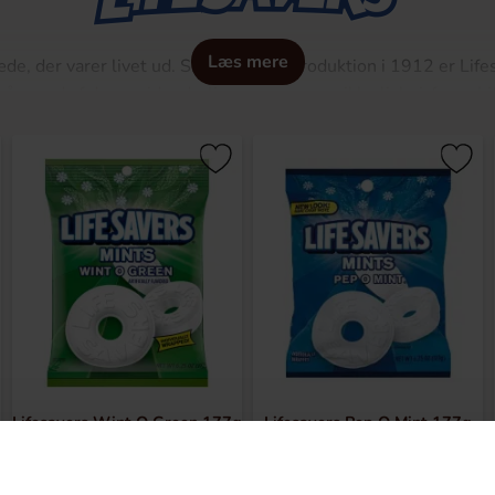
Læs mere
æde, der varer livet ud. Siden deres introduktion i 1912 er Lif
å grund af deres vidunderlige smage og unikke livboj-form. L
om at skabe slik, der kunne modstå sommervarmen. De glade 
m i smagene citron, lime og appelsin.
gere, da kirsebær- og ananassmage sluttede sig til familien o
n populære smag Wint-O-Green også lanceret, som tog folket 
n i 1992, der kombinerer de frugtagtige smage, som alle elsk
iske verden af vanvittigt lækre mint- og frugtslik!
Lifesavers Wint O Green 177g
Lifesavers Pep O Mint 177g