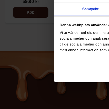
59.90 kr
59.90 kr
Samtycke
Køb
Køb
Denna webbplats använder 
Vi använder enhetsidentifierar
sociala medier och analysera 
till de sociala medier och a
med annan information som du 