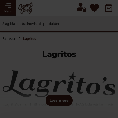
Menu
Startside
Lagritos
Lagritos
Læs mere
Lagrito’s er det lille sydsvenske hÃ¥ndvÃ¦rkskrydderi, hvis
opgave er at skabe unikke og lÃ¦kre lÃ¸sninger med kraft
og tydelige nuancer i smagene og gerne med lidt krudt.