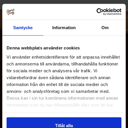
Chilismager og dens unikke effekt, som vi oplever som
Samtycke
Information
Om
varme, varierer meget, og i vores brede sortiment tilbydes
hÃ¥ndlavede lÃ¸sninger, milde og ekstremt stÃ¦rke, sÃ¸de
og sure, rÃ¸gede og frugtagtige, lavet pÃ¥ frisk eller
Denna webbplats använder cookies
tÃ¸rret chili, ja, her er noget for enhver nyder af det gode.
Vi använder enhetsidentifierare för att anpassa innehållet
PrÃ¸v i dag! Find din favorit!
och annonserna till användarna, tillhandahålla funktioner
för sociala medier och analysera vår trafik. Vi
vidarebefordrar även sådana identifierare och annan
information från din enhet till de sociala medier och
OM OS
annons- och analysföretag som vi samarbetar med.
Dessa kan i sin tur kombinera informationen med annan
information som du har tillhandahållit eller som de har
KUNDESERVICE
samlat in när du har använt deras tjänster.
Tillåt alla
MINE SIDER